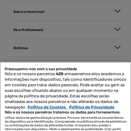
Sobre o Imovirtual
Para Profissionais
Notícias
PORTAIS
Preocupamo-nos com a sua privacidade
Nós e os nossos parceiros
429
armazenamos e/ou acedemos a
informações num dispositivo, tais como identificadores únicos
Mapa do Site
em cookies para tratar dados pessoais. Pode aceitar ou gerir as
suas escolhas clicando abaixo ou em qualquer momento na
página da política de privacidade. Estas escolhas serão
sinalizadas aos nossos parceiros e não afetarão os dados de
Contacte-nos
navegação.
Política de Cookies,
Política de Privacidade
Nós e os nossos parceiros tratamos os dados para fornecermos:
Utilizar dados de geolocalização precisos. Procurar ativamente as características
do dispositivo para identificação. Compreender os públicos através de estatísticas
SIGA-NOS:
ou combinações de dados de diferentes fontes. Armazenar e/ou aceder a
informações num dispositivo. Medir o desempenho da publicidade. Criar perfis