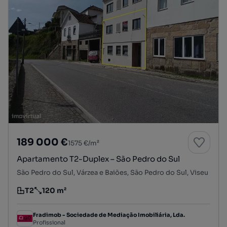
189 000 €
1575 €/m²
Apartamento T2-Duplex – São Pedro do Sul
São Pedro do Sul, Várzea e Baiões, São Pedro do Sul, Viseu
T2
120 m²
Tipologia
Preço por metro quadrado
Fradimob - Sociedade de Mediação Imobiliária, Lda.
Profissional