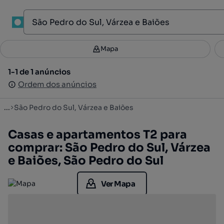
1
Mapa
Mapa
Filtros
Guardar pesquisa
2
1-1 de 1 anúncios
1-1 de 1 anúncios
Ordenar
Ordem dos anúncios
Ordem dos anúncios
...
São Pedro do Sul, Várzea e Baiões
Casas e apartamentos T2 para
comprar: São Pedro do Sul, Várzea
e Baiões, São Pedro do Sul
Ver Mapa