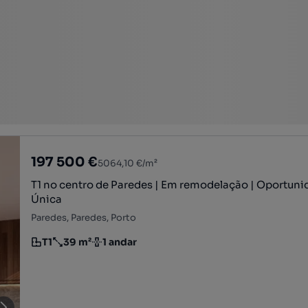
197 500 €
5064,10 €/m²
T1 no centro de Paredes | Em remodelação | Oportun
Única
Paredes, Paredes, Porto
T1
39 m²
1 andar
Tipologia
Preço por metro quadrado
Andar