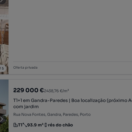
Oferta privada
/
5
229 000 €
2438,76 €/m²
T1+1 em Gandra-Paredes | Boa localização (próximo A
com jardim
Rua Nova Fontes, Gandra, Paredes, Porto
T1
93.9 m²
rés do chão
Tipologia
Preço por metro quadrado
Andar