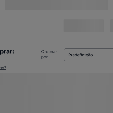
prar:
Ordenar
Predefinição
por
os?