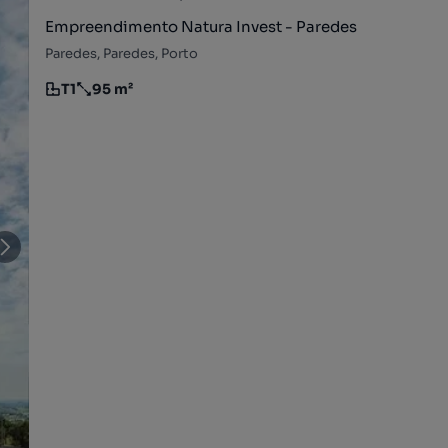
Empreendimento Natura Invest - Paredes
Paredes, Paredes, Porto
T1
95 m²
Tipologia
Preço por metro quadrado