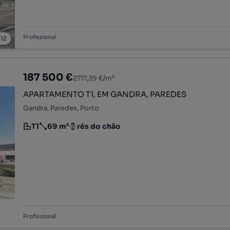
Profissional
/
12
187 500 €
2717,39 €/m²
APARTAMENTO T1, EM GANDRA, PAREDES
Gandra, Paredes, Porto
T1
69 m²
rés do chão
Tipologia
Preço por metro quadrado
Andar
Profissional