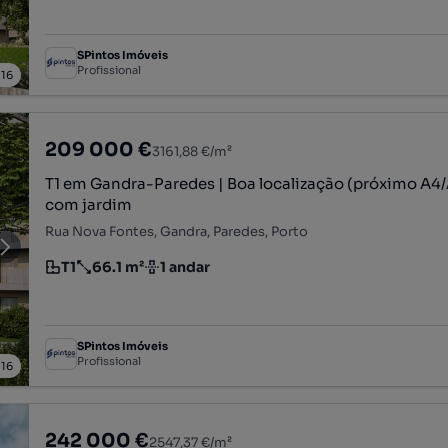
SPintos Imóveis
Profissional
/
16
209 000 €
3161,88 €/m²
T1 em Gandra-Paredes | Boa localização (próximo A4/
com jardim
Rua Nova Fontes, Gandra, Paredes, Porto
T1
66.1 m²
1 andar
Tipologia
Preço por metro quadrado
Andar
SPintos Imóveis
Profissional
/
16
242 000 €
2547,37 €/m²