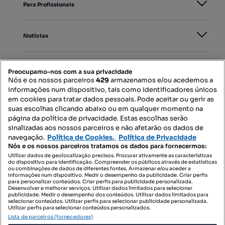
Para Profissionais
Notícias
PORTAIS
Preocupamo-nos com a sua privacidade
Nós e os nossos parceiros
429
armazenamos e/ou acedemos a
informações num dispositivo, tais como identificadores únicos
Mapa do Site
em cookies para tratar dados pessoais. Pode aceitar ou gerir as
suas escolhas clicando abaixo ou em qualquer momento na
página da política de privacidade. Estas escolhas serão
sinalizadas aos nossos parceiros e não afetarão os dados de
Contacte-nos
navegação.
Política de Cookies,
Política de Privacidade
Nós e os nossos parceiros tratamos os dados para fornecermos:
Utilizar dados de geolocalização precisos. Procurar ativamente as características
do dispositivo para identificação. Compreender os públicos através de estatísticas
SIGA-NOS:
ou combinações de dados de diferentes fontes. Armazenar e/ou aceder a
informações num dispositivo. Medir o desempenho da publicidade. Criar perfis
para personalizar conteúdos. Criar perfis para publicidade personalizada.
Desenvolver e melhorar serviços. Utilizar dados limitados para selecionar
publicidade. Medir o desempenho dos conteúdos. Utilizar dados limitados para
selecionar conteúdos. Utilizar perfis para selecionar publicidade personalizada.
DESCARREGAR NA:
Utilizar perfis para selecionar conteúdos personalizados.
Lista de parceiros (fornecedores)