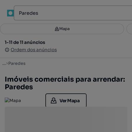
1
Mapa
Mapa
Filtros
Guardar pesquisa
3
1-11 de 11 anúncios
1-11 de 11 anúncios
Ordenar
Ordem dos anúncios
Ordem dos anúncios
...
Paredes
Imóveis comerciais para arrendar:
Paredes
Ver Mapa