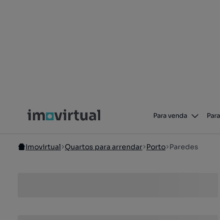
Para venda
Para
Imovirtual
Quartos para arrendar
Porto
Paredes