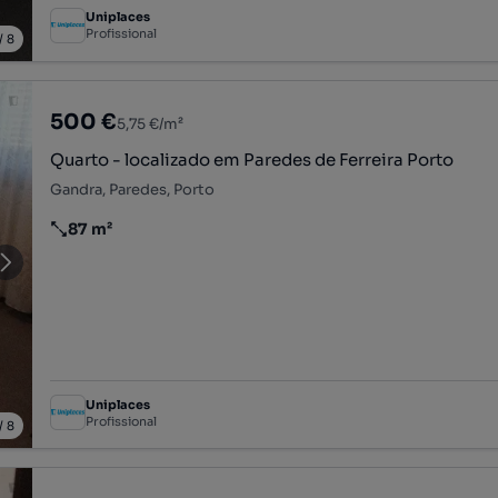
Uniplaces
Profissional
/
8
500 €
5,75 €/m²
Quarto - localizado em Paredes de Ferreira Porto
Gandra, Paredes, Porto
87 m²
Preço por metro quadrado
Uniplaces
Profissional
/
8