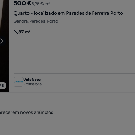
500 €
5,75 €/m²
Quarto - localizado em Paredes de Ferreira Porto
Gandra, Paredes, Porto
87 m²
Preço por metro quadrado
Uniplaces
Profissional
/
8
arecerem novos anúncios