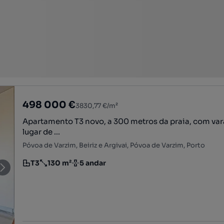
498 000 €
3830,77 €/m²
Apartamento T3 novo, a 300 metros da praia, com va
lugar de ...
Póvoa de Varzim, Beiriz e Argivai, Póvoa de Varzim, Porto
T3
130 m²
5 andar
Tipologia
Preço por metro quadrado
Andar