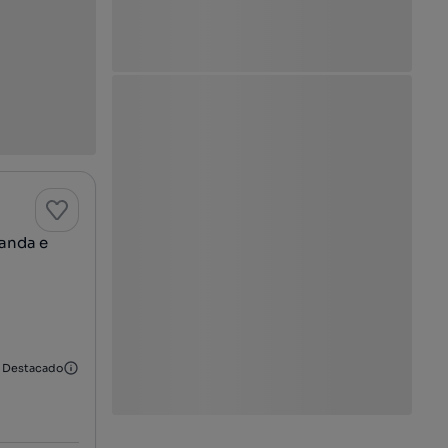
randa e
Destacado