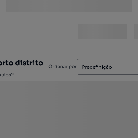
rto distrito
Ordenar por
Predefinição
ncios?