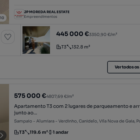
JP MOREDA REAL ESTATE
Empreendimentos
/
10
T3
EVOLUTION RESIDENCES - Apartamen
445 000 €
3350,90 €/m²
T3
132.8 m²
Tipologia
Preço por metro quadrado
Ver todos os
575 000 €
4807,69 €/m²
Apartamento T3 com 2 lugares de parqueamento e ar
junto ao...
Sampaio - Alumiara - Verdinho, Canidelo, Vila Nova de Gaia, P
T3
119.6 m²
1 andar
Tipologia
Preço por metro quadrado
Andar