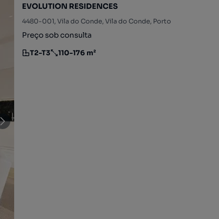
EVOLUTION RESIDENCES
4480-001, Vila do Conde, Vila do Conde, Porto
Preço sob consulta
T2-T3
110-176 m²
Tipologia
Preço por metro quadrado