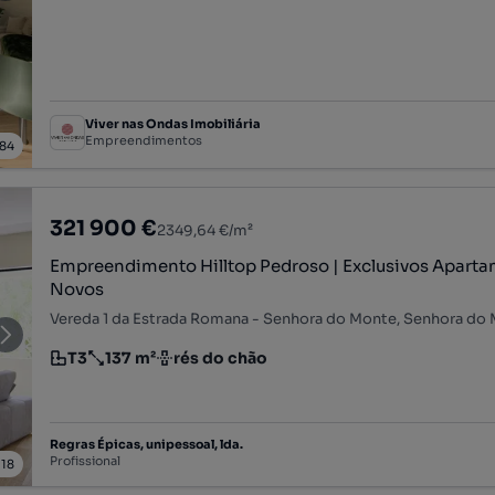
Viver nas Ondas Imobiliária
Empreendimentos
84
321 900 €
2349,64 €/m²
Empreendimento Hilltop Pedroso | Exclusivos Apart
Novos
T3
137 m²
rés do chão
Tipologia
Preço por metro quadrado
Andar
Regras Épicas, unipessoal, lda.
Profissional
/
18