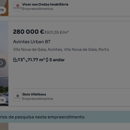
Viver nas Ondas Imobiliária
Empreendimentos
/
79
280 000 €
3901,35 €/m²
Avintes Urban B7
Vila Nova de Gaia, Avintes, Vila Nova de Gaia, Porto
T3
71.77 m²
3 andar
Tipologia
Preço por metro quadrado
Andar
Gaia VilaNova
Empreendimentos
/
16
érios de pesquisa neste empreendimento