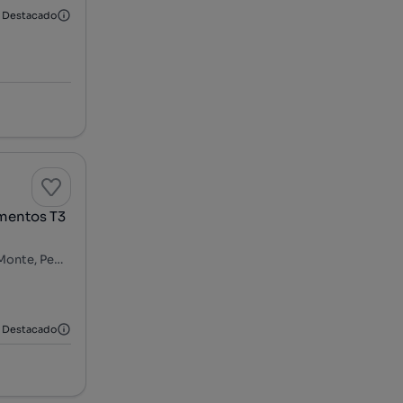
Destacado
amentos T3
Vereda 1 da Estrada Romana - Senhora do Monte, Senhora do Monte, Pedroso e Seixezelo, Vila Nova de Gaia, Porto
Destacado