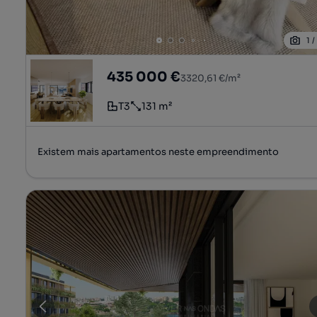
1
EVOLUTION RESIDENCES - Apartamento 
435 000 €
3320,61 €/m²
T3
131 m²
Tipologia
Preço por metro quadrado
Existem mais apartamentos neste empreendimento