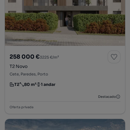
258 000 €
3225 €/m²
T2 Novo
Cete, Paredes, Porto
T2
80 m²
1 andar
Tipologia
Preço por metro quadrado
Andar
Destacado
Oferta privada