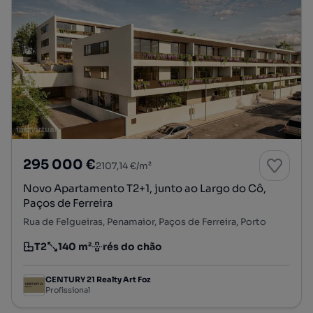
295 000 €
2107,14 €/m²
Novo Apartamento T2+1, junto ao Largo do Cô,
Paços de Ferreira
Rua de Felgueiras, Penamaior, Paços de Ferreira, Porto
T2
140 m²
rés do chão
Tipologia
Preço por metro quadrado
Andar
CENTURY 21 Realty Art Foz
Profissional