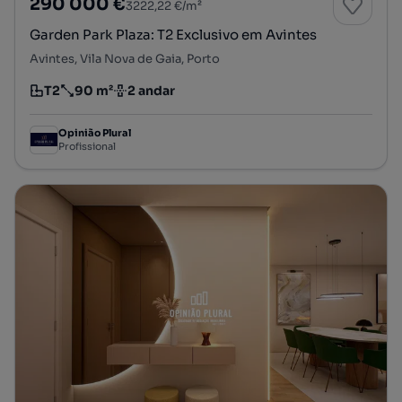
290 000 €
3222,22 €/m²
Garden Park Plaza: T2 Exclusivo em Avintes
Avintes, Vila Nova de Gaia, Porto
T2
90 m²
2 andar
Tipologia
Preço por metro quadrado
Andar
Opinião Plural
Profissional