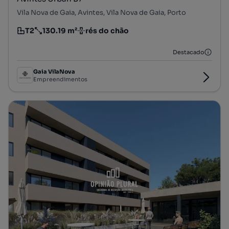
Vila Nova de Gaia, Avintes, Vila Nova de Gaia, Porto
T2
130.19 m²
rés do chão
Tipologia
Preço por metro quadrado
Andar
Destacado
Gaia VilaNova
Empreendimentos