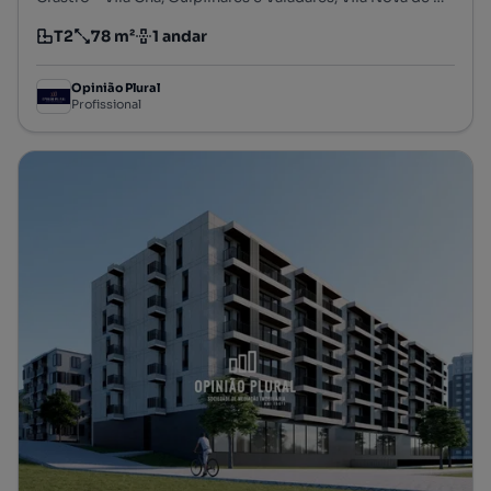
T2
78 m²
1 andar
Tipologia
Preço por metro quadrado
Andar
Opinião Plural
Profissional