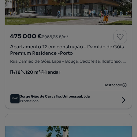
475 000 €
3958,33 €/m²
Apartamento T2 em construção - Damião de Góis
Premium Residence -Porto
Rua Damião de Góis, Lapa - Bouça, Cedofeita, Ildefonso, Sé, Miragaia, Nicolau, Vitória, Porto, Porto
T2
120 m²
1 andar
Tipologia
Preço por metro quadrado
Andar
Destacado
Jorge Gião de Carvalho, Unipessoal, Lda
Profissional