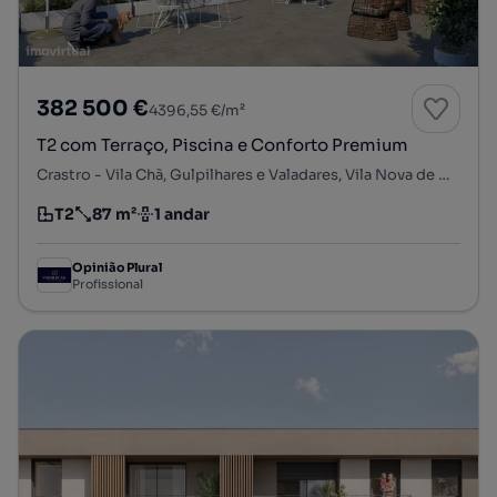
382 500 €
4396,55 €/m²
T2 com Terraço, Piscina e Conforto Premium
Crastro - Vila Chã, Gulpilhares e Valadares, Vila Nova de Gaia, Porto
T2
87 m²
1 andar
Tipologia
Preço por metro quadrado
Andar
Opinião Plural
Profissional