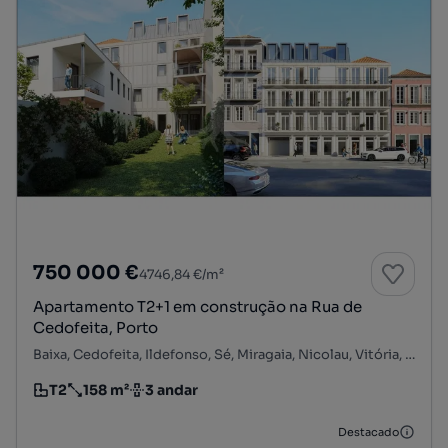
750 000 €
4746,84 €/m²
Apartamento T2+1 em construção na Rua de
Cedofeita, Porto
Baixa, Cedofeita, Ildefonso, Sé, Miragaia, Nicolau, Vitória, Porto, Porto
T2
158 m²
3 andar
Tipologia
Preço por metro quadrado
Andar
Destacado