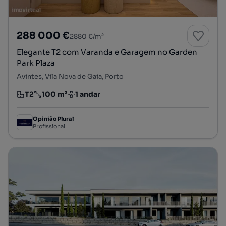
288 000 €
2880 €/m²
Elegante T2 com Varanda e Garagem no Garden
Park Plaza
Avintes, Vila Nova de Gaia, Porto
T2
100 m²
1 andar
Tipologia
Preço por metro quadrado
Andar
Opinião Plural
Profissional