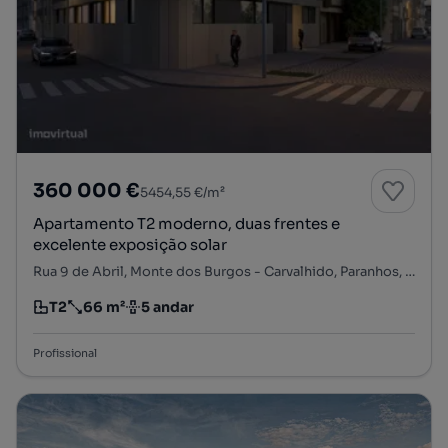
360 000 €
5454,55 €/m²
Apartamento T2 moderno, duas frentes e
excelente exposição solar
Rua 9 de Abril, Monte dos Burgos - Carvalhido, Paranhos, Porto, Porto
T2
66 m²
5 andar
Tipologia
Preço por metro quadrado
Andar
Profissional