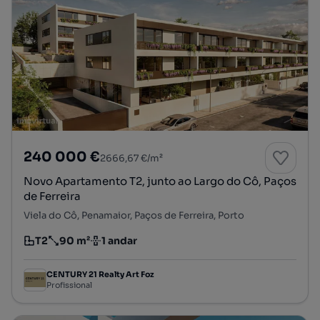
240 000 €
2666,67 €/m²
Novo Apartamento T2, junto ao Largo do Cô, Paços
de Ferreira
Viela do Cô, Penamaior, Paços de Ferreira, Porto
T2
90 m²
1 andar
Tipologia
Preço por metro quadrado
Andar
CENTURY 21 Realty Art Foz
Profissional