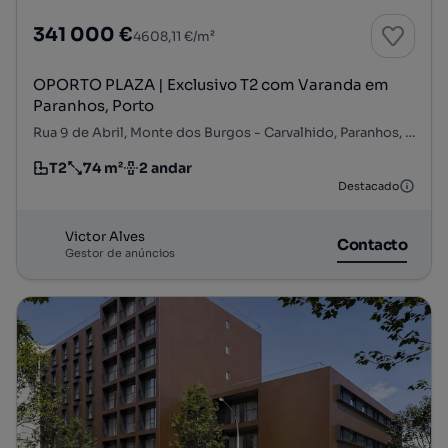
341 000 €
4608,11 €/m²
OPORTO PLAZA | Exclusivo T2 com Varanda em
Paranhos, Porto
Rua 9 de Abril, Monte dos Burgos - Carvalhido, Paranhos, Porto, Porto
T2
74 m²
2 andar
Tipologia
Preço por metro quadrado
Andar
Destacado
Victor Alves
Contacto
Gestor de anúncios