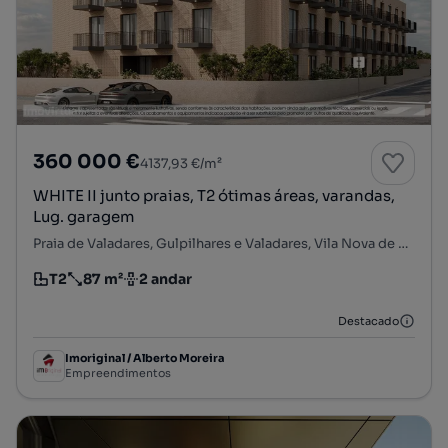
360 000 €
4137,93 €/m²
WHITE II junto praias, T2 ótimas áreas, varandas,
Lug. garagem
Praia de Valadares, Gulpilhares e Valadares, Vila Nova de Gaia, Porto
T2
87 m²
2 andar
Tipologia
Preço por metro quadrado
Andar
Destacado
Imoriginal / Alberto Moreira
Empreendimentos