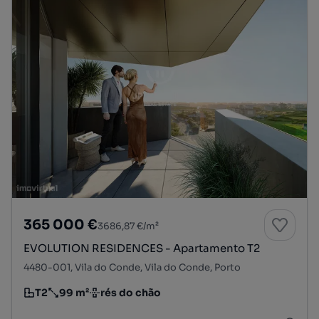
365 000 €
3686,87 €/m²
EVOLUTION RESIDENCES - Apartamento T2
4480-001, Vila do Conde, Vila do Conde, Porto
T2
99 m²
rés do chão
Tipologia
Preço por metro quadrado
Andar