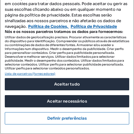
em cookies para tratar dados pessoais. Pode aceitar ou gerir as
suas escolhas clicando abaixo ou em qualquer momento na
página da política de privacidade. Estas escolhas serão
sinalizadas aos nossos parceiros e não afetarão os dados de
navegação.
Política de Cookies,
Política de Privacidade
Nós e os nossos parceiros tratamos os dados para fornecermos:
Utilizar dados de geolocalização precisos. Procurar ativamente as características
do dispositivo para identificação. Compreender os públicos através de estatísticas
ou combinações de dados de diferentes fontes. Armazenar e/ou aceder a
informações num dispositivo. Medir o desempenho da publicidade. Criar perfis
325 500 €
4008,13 €/m²
para personalizar conteúdos. Criar perfis para publicidade personalizada.
Desenvolver e melhorar serviços. Utilizar dados limitados para selecionar
Apartamento T2 com varanda e estacionamento
publicidade. Medir o desempenho dos conteúdos. Utilizar dados limitados para
selecionar conteúdos. Utilizar perfis para selecionar publicidade personalizada.
na Quinta da Moreira
Utilizar perfis para selecionar conteúdos personalizados.
Lista de parceiros (fornecedores)
Moreira, Maia, Porto
Aceitar tudo
T2
81.21 m²
1 andar
Tipologia
Preço por metro quadrado
Andar
Destacado
Aceitar necessários
Dils Portugal
Empreendimentos
Definir preferências