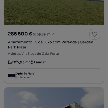
285 500 €
3069,89 €/m²
Apartamento T2 de Luxo com Varanda | Garden
Park Plaza
Avintes, Vila Nova de Gaia, Porto
T2
93 m²
1 andar
Tipologia
Preço por metro quadrado
Andar
Opinião Plural
Profissional