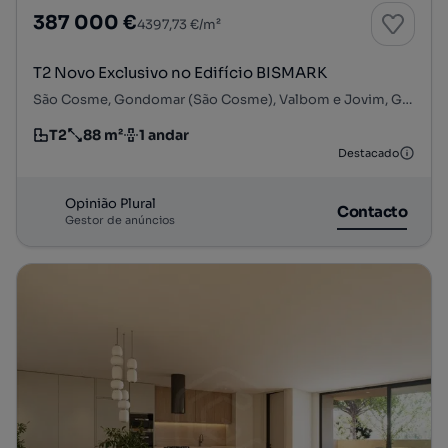
387 000 €
4397,73 €/m²
T2 Novo Exclusivo no Edifício BISMARK
São Cosme, Gondomar (São Cosme), Valbom e Jovim, Gondomar, Porto
T2
88 m²
1 andar
Tipologia
Preço por metro quadrado
Andar
Destacado
Opinião Plural
Contacto
Gestor de anúncios