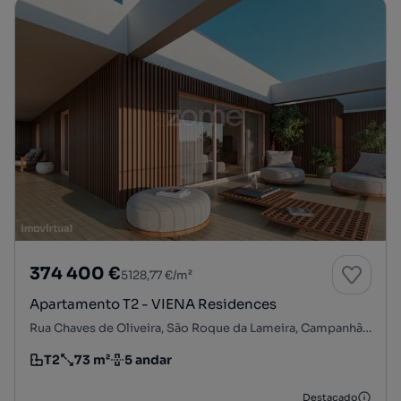
374 400 €
5128,77 €/m²
Apartamento T2 - VIENA Residences
Rua Chaves de Oliveira, São Roque da Lameira, Campanhã, Porto, Porto
T2
73 m²
5 andar
Tipologia
Preço por metro quadrado
Andar
Destacado