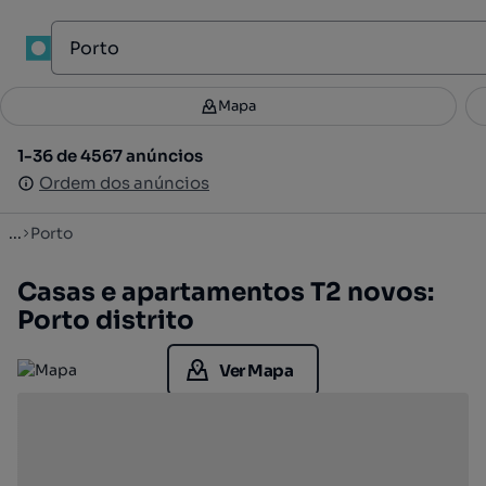
Mapa
Mapa
Filtros
Guardar pesquisa
3
1-36 de 4567 anúncios
1-36 de 4567 anúncios
Ordenar
Ordem dos anúncios
Ordem dos anúncios
...
Porto
Casas e apartamentos T2 novos:
Porto distrito
Ver Mapa