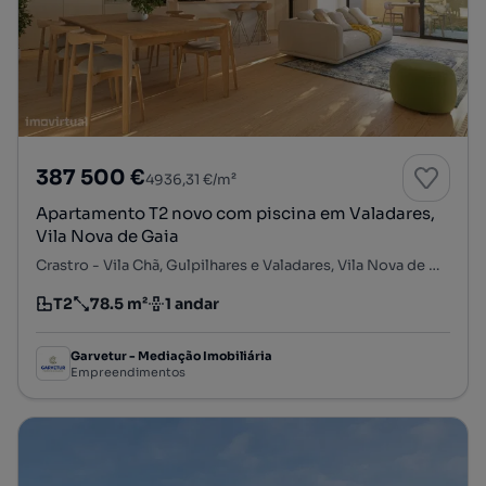
387 500 €
4936,31 €/m²
Apartamento T2 novo com piscina em Valadares,
Vila Nova de Gaia
Crastro - Vila Chã, Gulpilhares e Valadares, Vila Nova de Gaia, Porto
T2
78.5 m²
1 andar
Tipologia
Preço por metro quadrado
Andar
Garvetur - Mediação Imobiliária
Empreendimentos