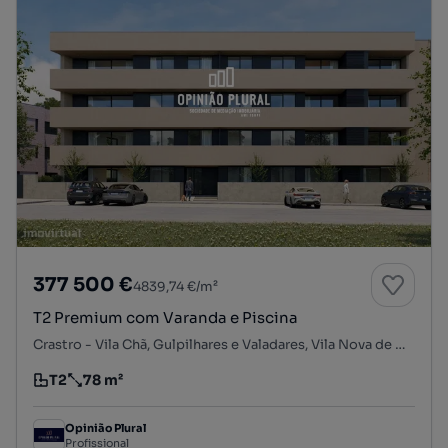
377 500 €
4839,74 €/m²
T2 Premium com Varanda e Piscina
Crastro - Vila Chã, Gulpilhares e Valadares, Vila Nova de Gaia, Porto
T2
78 m²
Tipologia
Preço por metro quadrado
Opinião Plural
Profissional