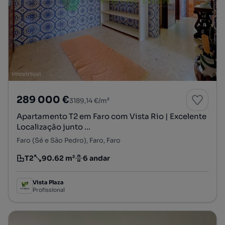
289 000 €
3189,14 €/m²
Apartamento T2 em Faro com Vista Rio | Excelente
Localização junto ...
Faro (Sé e São Pedro), Faro, Faro
T2
90.62 m²
6 andar
Tipologia
Preço por metro quadrado
Andar
Vista Plaza
Profissional