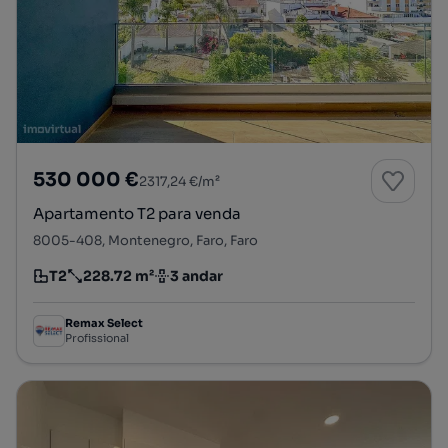
530 000 €
2317,24 €/m²
Apartamento T2 para venda
8005-408, Montenegro, Faro, Faro
T2
228.72 m²
3 andar
Tipologia
Preço por metro quadrado
Andar
Remax Select
Profissional