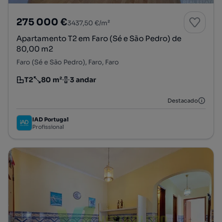
275 000 €
3437,50 €/m²
Apartamento T2 em Faro (Sé e São Pedro) de
80,00 m2
Faro (Sé e São Pedro), Faro, Faro
T2
80 m²
3 andar
Tipologia
Preço por metro quadrado
Andar
Destacado
IAD Portugal
Profissional