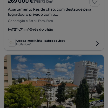
269 000 €
3788,73 €/m²
Apartamento Res de chão, com destaque para
logradouro privado com b...
Conceição e Estoi, Faro, Faro
T2
71 m²
rés do chão
Tipologia
Preço por metro quadrado
Andar
Arcada Imobiliária - Bairro do Liceu
Profissional