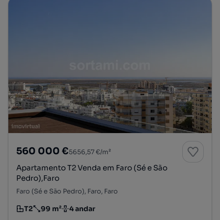
560 000 €
5656,57 €/m²
Apartamento T2 Venda em Faro (Sé e São
Pedro),Faro
Faro (Sé e São Pedro), Faro, Faro
T2
99 m²
4 andar
Tipologia
Preço por metro quadrado
Andar