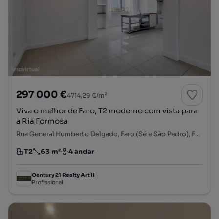
297 000 €
4714,29 €/m²
Viva o melhor de Faro, T2 moderno com vista para
a Ria Formosa
Rua General Humberto Delgado, Faro (Sé e São Pedro), Faro, Faro
T2
63 m²
4 andar
Tipologia
Preço por metro quadrado
Andar
Century 21 Realty Art II
Profissional