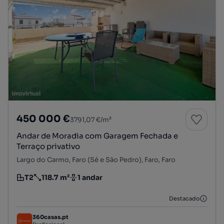
450 000 €
3791,07 €/m²
Andar de Moradia com Garagem Fechada e
Terraço privativo
Largo do Carmo, Faro (Sé e São Pedro), Faro, Faro
T2
118.7 m²
1 andar
Tipologia
Preço por metro quadrado
Andar
Destacado
360casas.pt