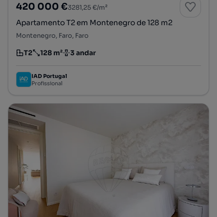
420 000 €
3281,25 €/m²
Apartamento T2 em Montenegro de 128 m2
Montenegro, Faro, Faro
T2
128 m²
3 andar
Tipologia
Preço por metro quadrado
Andar
IAD Portugal
Profissional