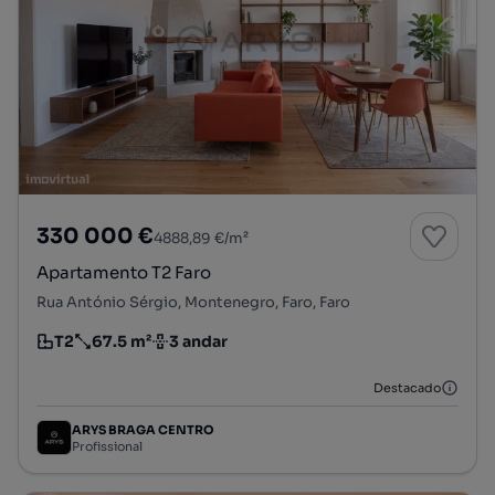
330 000 €
4888,89 €/m²
Apartamento T2 Faro
Rua António Sérgio, Montenegro, Faro, Faro
T2
67.5 m²
3 andar
Tipologia
Preço por metro quadrado
Andar
Destacado
ARYS BRAGA CENTRO
Profissional