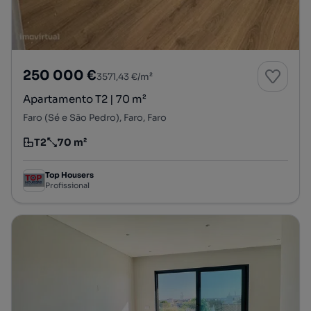
250 000 €
3571,43 €/m²
Apartamento T2 | 70 m²
Faro (Sé e São Pedro), Faro, Faro
T2
70 m²
Tipologia
Preço por metro quadrado
Top Housers
Profissional