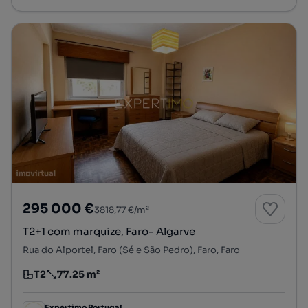
295 000 €
3818,77 €/m²
T2+1 com marquize, Faro- Algarve
Rua do Alportel, Faro (Sé e São Pedro), Faro, Faro
T2
77.25 m²
Tipologia
Preço por metro quadrado
Expertimo Portugal