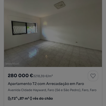
280 000 €
3218,39 €/m²
Apartamento T2 com Arrecadação em Faro
Avenida Cidade Hayward, Faro (Sé e São Pedro), Faro, Faro
T2
87 m²
rés do chão
Tipologia
Preço por metro quadrado
Andar