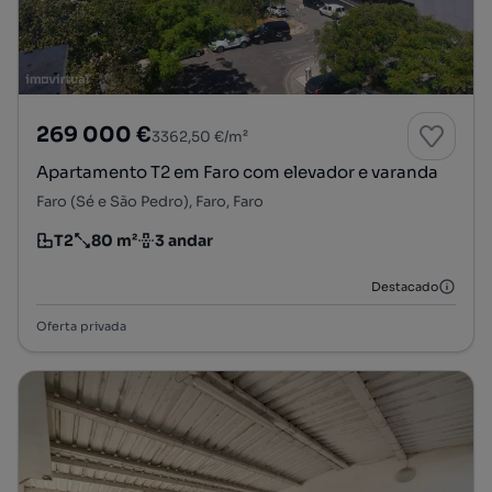
269 000 €
3362,50 €/m²
Apartamento T2 em Faro com elevador e varanda
Faro (Sé e São Pedro), Faro, Faro
T2
80 m²
3 andar
Tipologia
Preço por metro quadrado
Andar
Destacado
Oferta privada