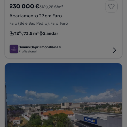
230 000 €
3129,25 €/m²
Apartamento T2 em Faro
Faro (Sé e São Pedro), Faro, Faro
T2
73.5 m²
2 andar
Tipologia
Preço por metro quadrado
Andar
Domus Capri Imobiliária ®
Profissional