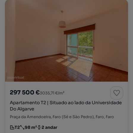
297 500 €
3035,71 €/m²
Apartamento T2 | Situado ao lado da Universidade
Do Algarve
Praça da Amendoeira, Faro (Sé e São Pedro), Faro, Faro
T2
98 m²
2 andar
Tipologia
Preço por metro quadrado
Andar