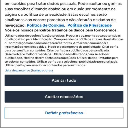
em cookies para tratar dados pessoais. Pode aceitar ou gerir as
T2
53.73 m²
1 andar
Tipologia
Preço por metro quadrado
Andar
suas escolhas clicando abaixo ou em qualquer momento na
página da política de privacidade. Estas escolhas serão
Expogroup Algarve
sinalizadas aos nossos parceiros e não afetarão os dados de
Profissional
navegação.
Política de Cookies,
Política de Privacidade
Nós e os nossos parceiros tratamos os dados para fornecermos:
Utilizar dados de geolocalização precisos. Procurar ativamente as características
do dispositivo para identificação. Compreender os públicos através de estatísticas
ou combinações de dados de diferentes fontes. Armazenar e/ou aceder a
informações num dispositivo. Medir o desempenho da publicidade. Criar perfis
para personalizar conteúdos. Criar perfis para publicidade personalizada.
Desenvolver e melhorar serviços. Utilizar dados limitados para selecionar
publicidade. Medir o desempenho dos conteúdos. Utilizar dados limitados para
selecionar conteúdos. Utilizar perfis para selecionar publicidade personalizada.
Utilizar perfis para selecionar conteúdos personalizados.
Lista de parceiros (fornecedores)
Aceitar tudo
Aceitar necessários
Definir preferências
305 000 €
3351,65 €/m²