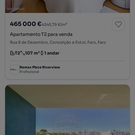
465 000 €
4345,79 €/m²
Apartamento T2 para venda
Rua 8 de Dezembro, Conceição e Estoi, Faro, Faro
T2
107 m²
1 andar
Tipologia
Preço por metro quadrado
Andar
Remax Place Riverview
Profissional