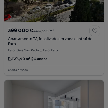
399 000 €
4433,33 €/m²
Apartamento T2, localizado em zona central de
Faro
Faro (Sé e São Pedro), Faro, Faro
T2
90 m²
4 andar
Tipologia
Preço por metro quadrado
Andar
Oferta privada