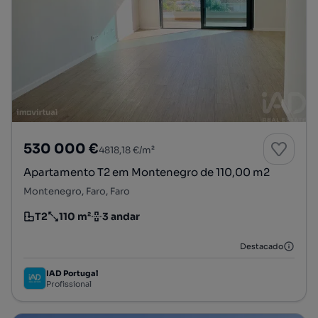
530 000 €
4818,18 €/m²
Apartamento T2 em Montenegro de 110,00 m2
Montenegro, Faro, Faro
T2
110 m²
3 andar
Tipologia
Preço por metro quadrado
Andar
Destacado
IAD Portugal
Profissional