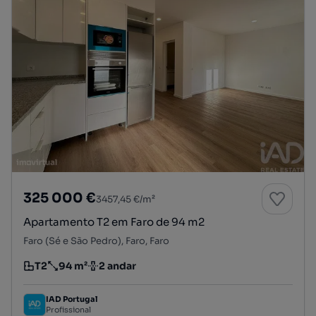
325 000 €
3457,45 €/m²
Apartamento T2 em Faro de 94 m2
Faro (Sé e São Pedro), Faro, Faro
T2
94 m²
2 andar
Tipologia
Preço por metro quadrado
Andar
IAD Portugal
Profissional