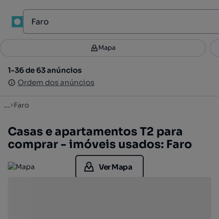
1
Mapa
Mapa
Filtros
Guardar pesquisa
3
1-36 de 63 anúncios
1-36 de 63 anúncios
Ordenar
Ordem dos anúncios
Ordem dos anúncios
...
Faro
Casas e apartamentos T2 para
comprar - imóveis usados: Faro
Ver Mapa