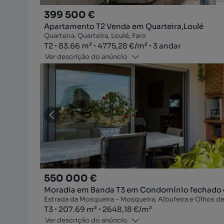
399 500 €
Apartamento T2 Venda em Quarteira,Loulé
Quarteira, Quarteira, Loulé, Faro
Tipologia
Zona
Preço por metro quadrado
Andar
T2
83.66
m²
4775,28 €
/
m²
3 andar
Ver descrição do anúncio
550 000 €
Moradia em Banda T3 em Condomínio fechado 
Estrada da Mosqueira - Mosqueira, Albufeira e Olhos de
Tipologia
Zona
Preço por metro quadrado
T3
207.69
m²
2648,18 €
/
m²
Ver descrição do anúncio