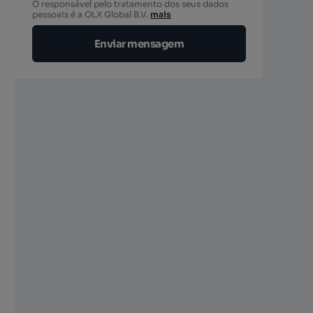
O responsável pelo tratamento dos seus dados
pessoais é a OLX Global B.V.
mais
Enviar mensagem