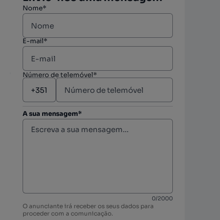
Nome*
E-mail*
Número de telemóvel*
A sua mensagem*
berto
berto
0
/
2000
O anunciante irá receber os seus dados para
berto
proceder com a comunicação.