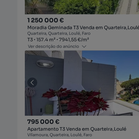
1 250 000 €
Moradia Geminada T3 Venda em Quarteira,Loul
Quarteira, Quarteira, Loulé, Faro
Tipologia
Zona
Preço por metro quadrado
T3
157.4
m²
7941,55 €
/
m²
Ver descrição do anúncio
795 000 €
Apartamento T3 Venda em Quarteira,Loulé
Vilamoura, Quarteira, Loulé, Faro