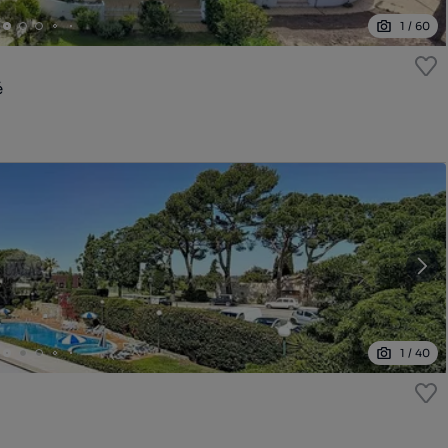
1
/
60
é
1
/
40