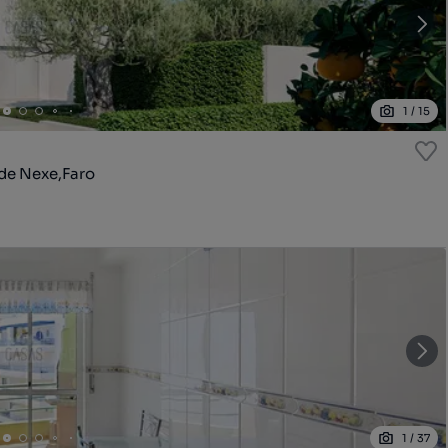
1
/
15
de Nexe,Faro
1
/
37