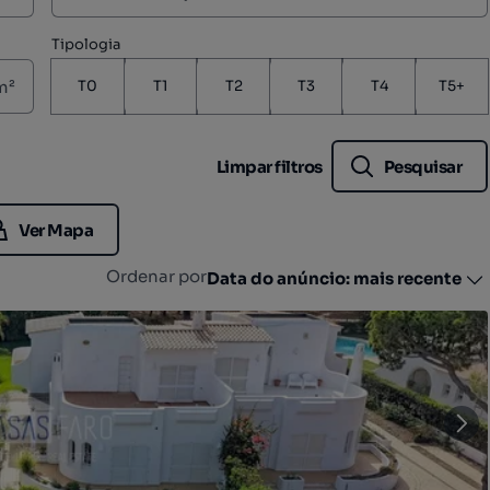
Tipologia
m²
T0
T1
T2
T3
T4
T5+
Limpar filtros
Pesquisar
Ver Mapa
Ordenar por
Data do anúncio: mais recente