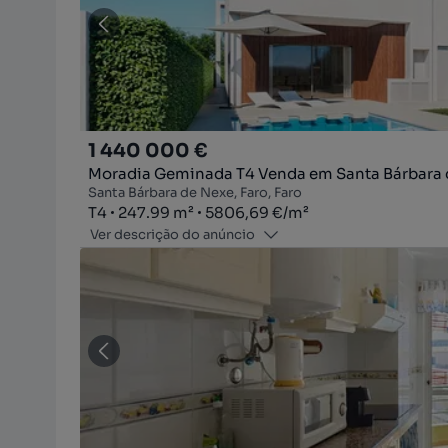
1 440 000 €
Moradia Geminada T4 Venda em Santa Bárbara 
Santa Bárbara de Nexe, Faro, Faro
Tipologia
Zona
Preço por metro quadrado
T4
247.99
m²
5806,69 €
/
m²
Ver descrição do anúncio