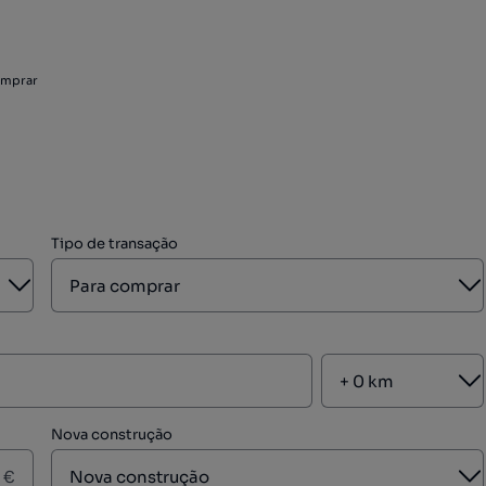
omprar
Tipo de transação
Aberto
A
A
Nova construção
A
€