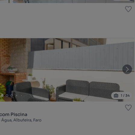
1
/
34
com Piscina
 Água, Albufeira, Faro