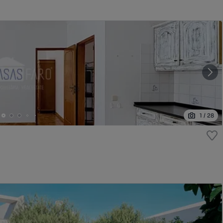
1
/
28