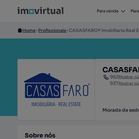
Para venda
Para
Home
Profissionais
CASASFARO® Imobiliaria Real E
CASASFARO
962
Mostrar n
937
Mostrar n
Morada da sed
Sobre nós