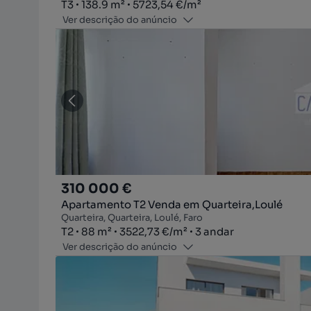
Tipologia
Zona
Preço por metro quadrado
T3
138.9
m²
5723,54 €
/
m²
Ver descrição do anúncio
310 000 €
Apartamento T2 Venda em Quarteira,Loulé
Quarteira, Quarteira, Loulé, Faro
Tipologia
Zona
Preço por metro quadrado
Andar
T2
88
m²
3522,73 €
/
m²
3 andar
Ver descrição do anúncio