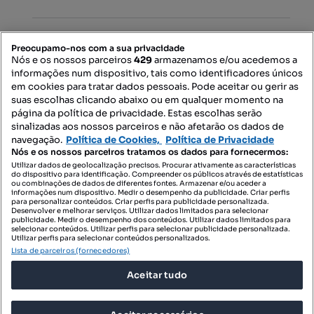
Mapa do Site
Preocupamo-nos com a sua privacidade
Nós e os nossos parceiros
429
armazenamos e/ou acedemos a
informações num dispositivo, tais como identificadores únicos
Contacte-nos
em cookies para tratar dados pessoais. Pode aceitar ou gerir as
suas escolhas clicando abaixo ou em qualquer momento na
página da política de privacidade. Estas escolhas serão
sinalizadas aos nossos parceiros e não afetarão os dados de
SIGA-NOS:
navegação.
Política de Cookies,
Política de Privacidade
Nós e os nossos parceiros tratamos os dados para fornecermos:
Utilizar dados de geolocalização precisos. Procurar ativamente as características
do dispositivo para identificação. Compreender os públicos através de estatísticas
ou combinações de dados de diferentes fontes. Armazenar e/ou aceder a
DESCARREGAR NA:
informações num dispositivo. Medir o desempenho da publicidade. Criar perfis
para personalizar conteúdos. Criar perfis para publicidade personalizada.
Desenvolver e melhorar serviços. Utilizar dados limitados para selecionar
publicidade. Medir o desempenho dos conteúdos. Utilizar dados limitados para
selecionar conteúdos. Utilizar perfis para selecionar publicidade personalizada.
Utilizar perfis para selecionar conteúdos personalizados.
Lista de parceiros (fornecedores)
© 2026 Imovirtual.com, OLX Portugal, S.A.
Aceitar tudo
TERMOS DE UTILIZAÇÃO
POLÍTICA DE PRIVACIDADE