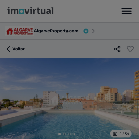
AlgarveProperty.com
Voltar
1
/
34