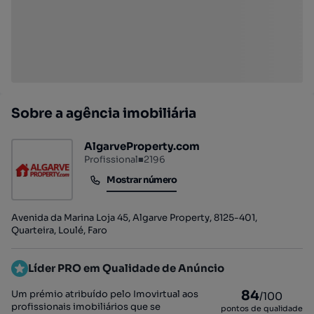
Sobre a agência imobiliária
AlgarveProperty.com
Profissional
■
2196
Mostrar número
Mostrar número
Avenida da Marina Loja 45, Algarve Property, 8125-401,
Quarteira, Loulé, Faro
Líder PRO em Qualidade de Anúncio
84
Um prémio atribuído pelo Imovirtual aos
/100
profissionais imobiliários que se
pontos de qualidade