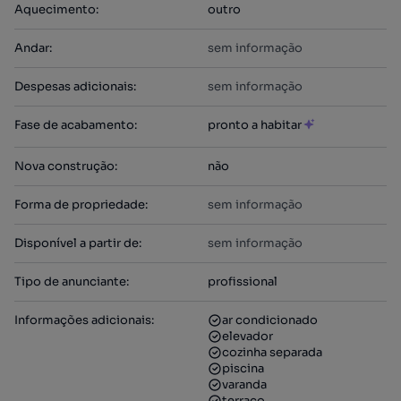
Aquecimento
:
outro
Andar
:
sem informação
Despesas adicionais
:
sem informação
Fase de acabamento
:
pronto a habitar
Nova construção
:
não
Forma de propriedade
:
sem informação
Disponível a partir de
:
sem informação
Tipo de anunciante
:
profissional
Informações adicionais
:
ar condicionado
elevador
cozinha separada
piscina
varanda
terraço