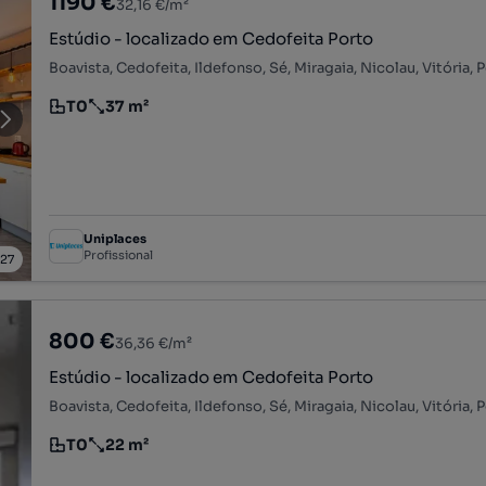
1190 €
32,16 €/m²
Estúdio - localizado em Cedofeita Porto
Boavista, Cedofeita, Ildefonso, Sé, Miragaia, Nicolau, Vitória, 
T0
37 m²
Tipologia
Preço por metro quadrado
Uniplaces
Profissional
/
27
800 €
36,36 €/m²
Estúdio - localizado em Cedofeita Porto
Boavista, Cedofeita, Ildefonso, Sé, Miragaia, Nicolau, Vitória, 
T0
22 m²
Tipologia
Preço por metro quadrado