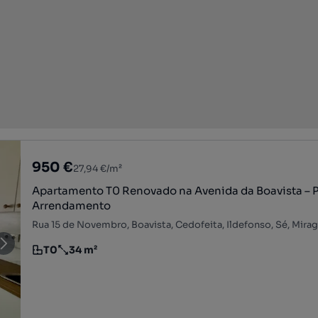
950 €
27,94 €/m²
Apartamento T0 Renovado na Avenida da Boavista – P
Arrendamento
T0
34 m²
Tipologia
Preço por metro quadrado