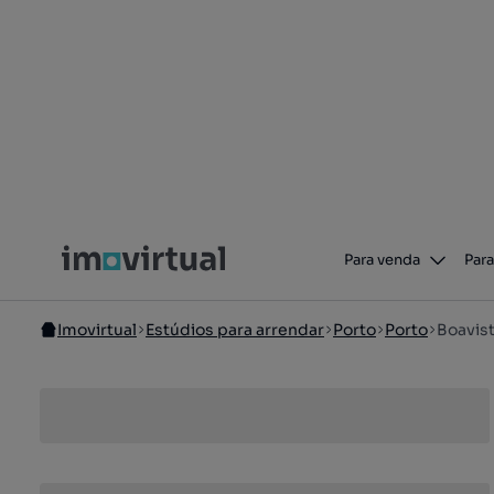
Para venda
Para
Imovirtual
Estúdios para arrendar
Porto
Porto
Boavis