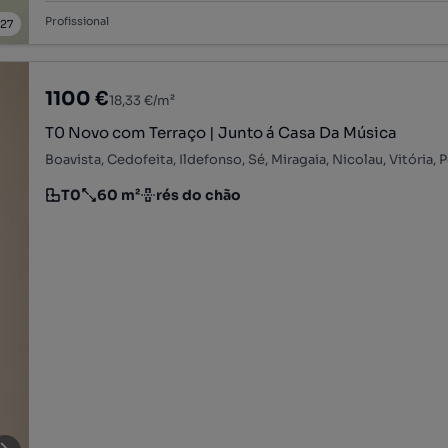
Profissional
/
27
1100 €
18,33 €/m²
T0 Novo com Terraço | Junto á Casa Da Música
Boavista, Cedofeita, Ildefonso, Sé, Miragaia, Nicolau, Vitória, 
T0
60 m²
rés do chão
Tipologia
Preço por metro quadrado
Andar