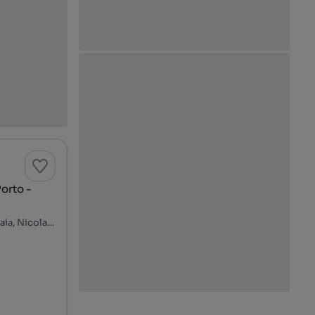
orto -
Rua 15 de Novembro, Boavista, Cedofeita, Ildefonso, Sé, Miragaia, Nicolau, Vitória, Porto, Porto