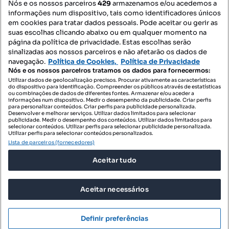
Nós e os nossos parceiros
429
armazenamos e/ou acedemos a
informações num dispositivo, tais como identificadores únicos
Mapa do Site
em cookies para tratar dados pessoais. Pode aceitar ou gerir as
suas escolhas clicando abaixo ou em qualquer momento na
página da política de privacidade. Estas escolhas serão
sinalizadas aos nossos parceiros e não afetarão os dados de
Contacte-nos
navegação.
Política de Cookies,
Política de Privacidade
Nós e os nossos parceiros tratamos os dados para fornecermos:
Utilizar dados de geolocalização precisos. Procurar ativamente as características
do dispositivo para identificação. Compreender os públicos através de estatísticas
SIGA-NOS:
ou combinações de dados de diferentes fontes. Armazenar e/ou aceder a
informações num dispositivo. Medir o desempenho da publicidade. Criar perfis
para personalizar conteúdos. Criar perfis para publicidade personalizada.
Desenvolver e melhorar serviços. Utilizar dados limitados para selecionar
publicidade. Medir o desempenho dos conteúdos. Utilizar dados limitados para
selecionar conteúdos. Utilizar perfis para selecionar publicidade personalizada.
DESCARREGAR NA:
Utilizar perfis para selecionar conteúdos personalizados.
Lista de parceiros (fornecedores)
Aceitar tudo
Aceitar necessários
© 2026 Imovirtual.com, OLX Portugal, S.A.
TERMOS DE UTILIZAÇÃO
Definir preferências
POLÍTICA DE PRIVACIDADE
CONFIGURAÇÕES DE PRIVACIDADE