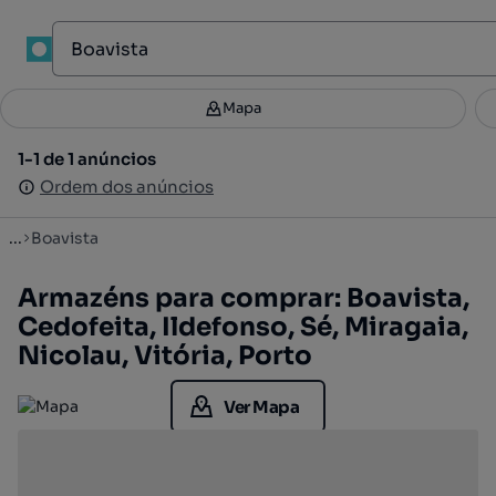
1
Mapa
Mapa
Filtros
Guardar pesquisa
2
1-1 de 1 anúncios
1-1 de 1 anúncios
Ordenar
Ordem dos anúncios
Ordem dos anúncios
...
Boavista
Armazéns para comprar: Boavista,
Cedofeita, Ildefonso, Sé, Miragaia,
Nicolau, Vitória, Porto
Ver Mapa