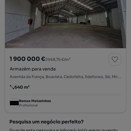
1 900 000 €
2968,75 €/m²
Armazém para venda
Avenida da França, Boavista, Cedofeita, Ildefonso, Sé, Miragaia, Nicolau, Vitória, Porto, Porto
640 m²
Preço por metro quadrado
Remax Matosinhos
Profissional
Pesquisa um negócio perfeito?
Guarde esta pesquisa e informá-lo(a)-emos quando