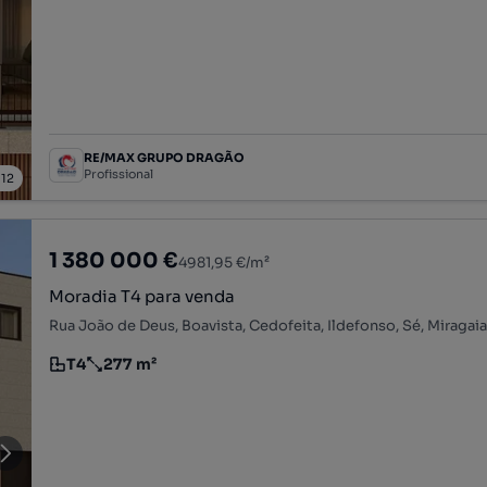
RE/MAX GRUPO DRAGÃO
Profissional
/
12
1 380 000 €
4981,95 €/m²
Moradia T4 para venda
T4
277 m²
Tipologia
Preço por metro quadrado