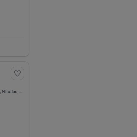
Rua João de Deus, Boavista, Cedofeita, Ildefonso, Sé, Miragaia, Nicolau, Vitória, Porto, Porto