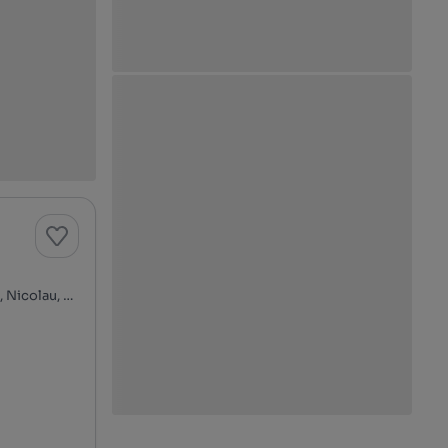
Rua João de Deus, Boavista, Cedofeita, Ildefonso, Sé, Miragaia, Nicolau, Vitória, Porto, Porto