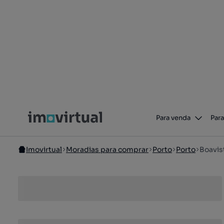
Para venda
Para
Imovirtual
Moradias para comprar
Porto
Porto
Boavis