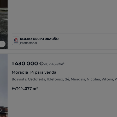
RE/MAX GRUPO DRAGÃO
Profissional
/
12
1 430 000 €
5162,45 €/m²
Moradia T4 para venda
Boavista, Cedofeita, Ildefonso, Sé, Miragaia, Nicolau, Vitória, 
T4
277 m²
Tipologia
Preço por metro quadrado