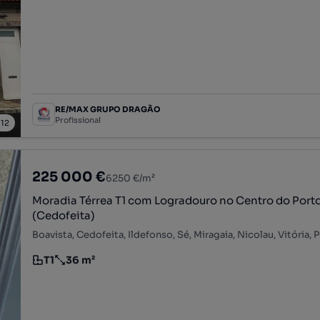
RE/MAX GRUPO DRAGÃO
Profissional
/
12
225 000 €
6250 €/m²
Moradia Térrea T1 com Logradouro no Centro do Port
(Cedofeita)
Boavista, Cedofeita, Ildefonso, Sé, Miragaia, Nicolau, Vitória, 
T1
36 m²
Tipologia
Preço por metro quadrado