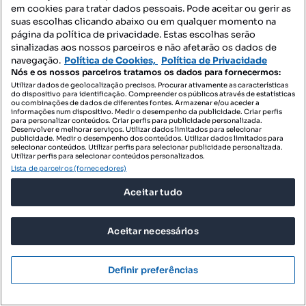
em cookies para tratar dados pessoais. Pode aceitar ou gerir as
Destacado
suas escolhas clicando abaixo ou em qualquer momento na
página da política de privacidade. Estas escolhas serão
Filipe Gonçalves
sinalizadas aos nossos parceiros e não afetarão os dados de
Profissional
navegação.
Política de Cookies,
Política de Privacidade
Nós e os nossos parceiros tratamos os dados para fornecermos:
Utilizar dados de geolocalização precisos. Procurar ativamente as características
do dispositivo para identificação. Compreender os públicos através de estatísticas
ou combinações de dados de diferentes fontes. Armazenar e/ou aceder a
informações num dispositivo. Medir o desempenho da publicidade. Criar perfis
para personalizar conteúdos. Criar perfis para publicidade personalizada.
Desenvolver e melhorar serviços. Utilizar dados limitados para selecionar
publicidade. Medir o desempenho dos conteúdos. Utilizar dados limitados para
selecionar conteúdos. Utilizar perfis para selecionar publicidade personalizada.
Utilizar perfis para selecionar conteúdos personalizados.
Lista de parceiros (fornecedores)
Aceitar tudo
Aceitar necessários
Definir preferências