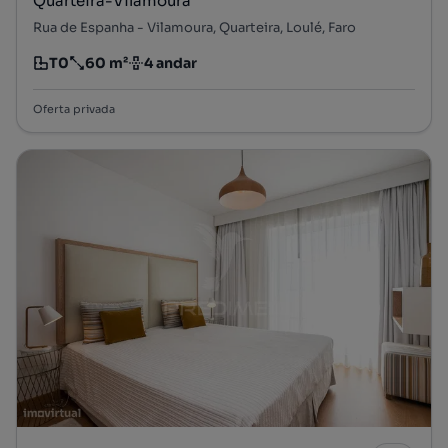
Quarteira-Vilamoura
Rua de Espanha - Vilamoura, Quarteira, Loulé, Faro
T0
60 m²
4 andar
Tipologia
Preço por metro quadrado
Andar
Oferta privada