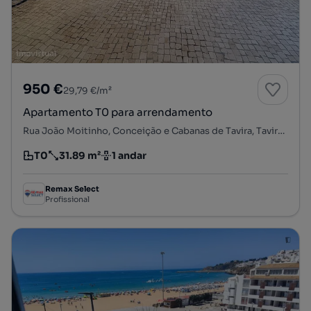
950 €
29,79 €/m²
Apartamento T0 para arrendamento
Rua João Moitinho, Conceição e Cabanas de Tavira, Tavira, Faro
T0
31.89 m²
1 andar
Tipologia
Preço por metro quadrado
Andar
Remax Select
Profissional