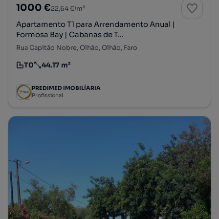
1000 €
22,64 €/m²
Apartamento T1 para Arrendamento Anual |
Formosa Bay | Cabanas de T...
Rua Capitão Nobre, Olhão, Olhão, Faro
T0
44.17 m²
Tipologia
Preço por metro quadrado
PREDIMED IMOBILÍARIA
Profissional