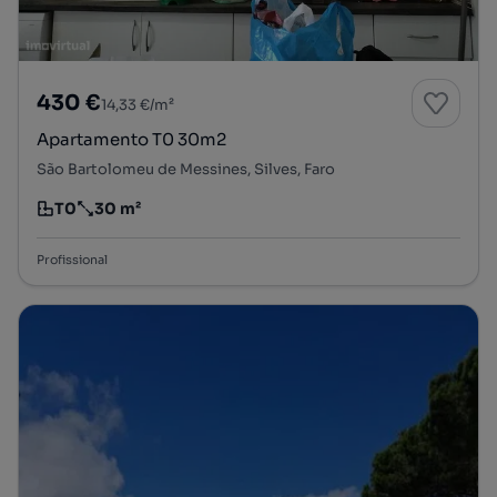
430 €
14,33 €/m²
Apartamento T0 30m2
São Bartolomeu de Messines, Silves, Faro
T0
30 m²
Tipologia
Preço por metro quadrado
Profissional