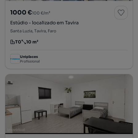
1000 €
100 €/m²
Estúdio - localizado em Tavira
Santa Luzia, Tavira, Faro
T0
10 m²
Tipologia
Preço por metro quadrado
Uniplaces
Profissional