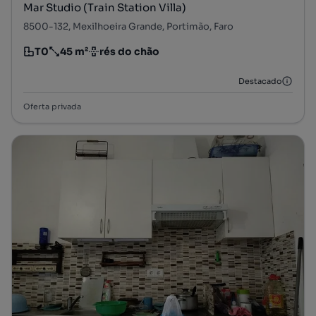
Mar Studio (Train Station Villa)
8500-132, Mexilhoeira Grande, Portimão, Faro
T0
45 m²
rés do chão
Tipologia
Preço por metro quadrado
Andar
Destacado
Oferta privada