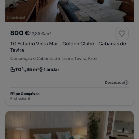
800 €
22,86 €/m²
T0 Estudio Vista Mar - Golden Clube - Cabanas de
Tavira
Conceição e Cabanas de Tavira, Tavira, Faro
T0
35 m²
1 andar
Tipologia
Preço por metro quadrado
Andar
Destacado
Filipe Gonçalves
Profissional