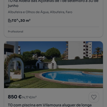
T0 na Aldeia das Açoteias de 1 de setembro a 30 de
junho
Albufeira e Olhos de Água, Albufeira, Faro
T0
30 m²
Tipologia
Preço por metro quadrado
Profissional
850 €
14,17 €/m²
T0 com piscina em Vilamoura aluguer de longa