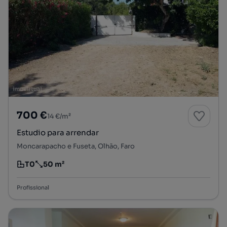
700 €
14 €/m²
Estudio para arrendar
Moncarapacho e Fuseta, Olhão, Faro
T0
50 m²
Tipologia
Preço por metro quadrado
Profissional