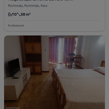
Portimão, Portimão, Faro
T0
38 m²
Tipologia
Preço por metro quadrado
Profissional