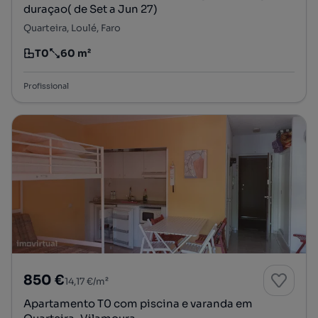
duraçao( de Set a Jun 27)
Quarteira, Loulé, Faro
T0
60 m²
Tipologia
Preço por metro quadrado
Profissional
850 €
14,17 €/m²
Apartamento T0 com piscina e varanda em