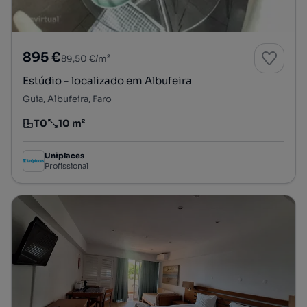
895 €
89,50 €/m²
Estúdio - localizado em Albufeira
Guia, Albufeira, Faro
T0
10 m²
Tipologia
Preço por metro quadrado
Uniplaces
Profissional