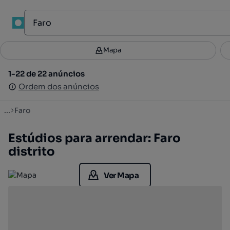
Mapa
Mapa
Filtros
Guardar pesquisa
3
1-22 de 22 anúncios
1-22 de 22 anúncios
Ordenar
Ordem dos anúncios
Ordem dos anúncios
...
Faro
Estúdios para arrendar: Faro
distrito
Ver Mapa