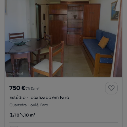
750 €
75 €/m²
Estúdio - localizado em Faro
Quarteira, Loulé, Faro
T0
10 m²
Tipologia
Preço por metro quadrado