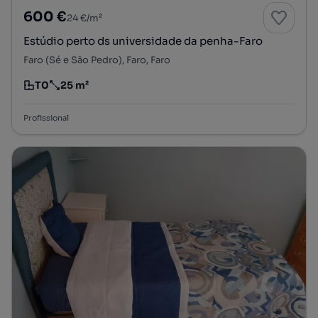
600 €
24 €/m²
Estúdio perto ds universidade da penha-Faro
Faro (Sé e São Pedro), Faro, Faro
T0
25 m²
Tipologia
Preço por metro quadrado
Profissional