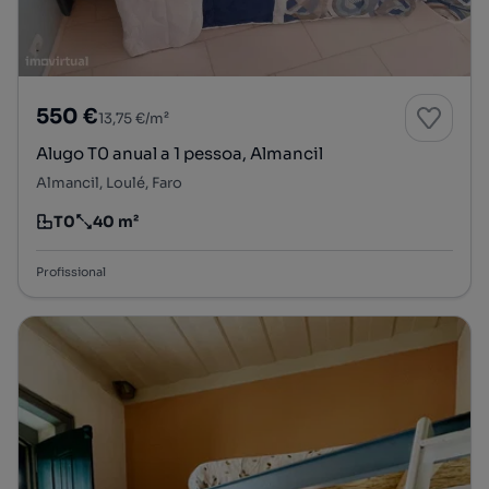
550 €
13,75 €/m²
Alugo T0 anual a 1 pessoa, Almancil
Almancil, Loulé, Faro
T0
40 m²
Tipologia
Preço por metro quadrado
Profissional