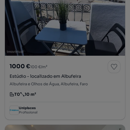
1000 €
100 €/m²
Estúdio - localizado em Albufeira
Albufeira e Olhos de Água, Albufeira, Faro
T0
10 m²
Tipologia
Preço por metro quadrado
Uniplaces
Profissional