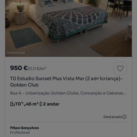
950 €
21,11 €/m²
T0 Estudio Sunset Plus Vista Mar (2 ad+1criança)-
Golden Club
Rua A - Urbanização Golden Clube, Conceição e Cabanas de Tavira, Tavira, Faro
T0
45 m²
2 andar
Tipologia
Preço por metro quadrado
Andar
Destacado
Filipe Gonçalves
Profissional