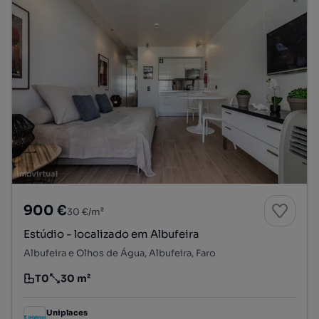
900 €
30 €/m²
Estúdio - localizado em Albufeira
Albufeira e Olhos de Água, Albufeira, Faro
T0
30 m²
Tipologia
Preço por metro quadrado
Uniplaces