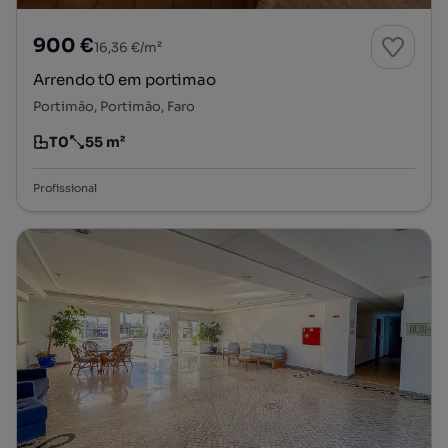
900 €
16,36 €/m²
Arrendo t0 em portimao
Portimão, Portimão, Faro
T0
55 m²
Tipologia
Preço por metro quadrado
Profissional