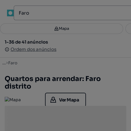
Mapa
Mapa
Filtros
Guardar pesquisa
3
1-36 de 41 anúncios
1-36 de 41 anúncios
Ordenar
Ordem dos anúncios
Ordem dos anúncios
...
Faro
Quartos para arrendar: Faro
distrito
Ver Mapa