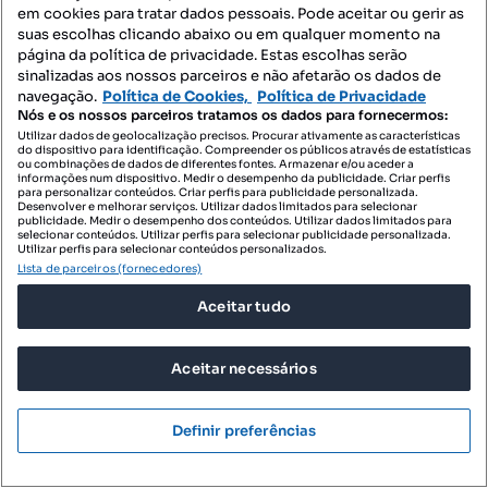
em cookies para tratar dados pessoais. Pode aceitar ou gerir as
suas escolhas clicando abaixo ou em qualquer momento na
página da política de privacidade. Estas escolhas serão
sinalizadas aos nossos parceiros e não afetarão os dados de
navegação.
Política de Cookies,
Política de Privacidade
Nós e os nossos parceiros tratamos os dados para fornecermos:
Utilizar dados de geolocalização precisos. Procurar ativamente as características
do dispositivo para identificação. Compreender os públicos através de estatísticas
ou combinações de dados de diferentes fontes. Armazenar e/ou aceder a
informações num dispositivo. Medir o desempenho da publicidade. Criar perfis
para personalizar conteúdos. Criar perfis para publicidade personalizada.
Desenvolver e melhorar serviços. Utilizar dados limitados para selecionar
publicidade. Medir o desempenho dos conteúdos. Utilizar dados limitados para
selecionar conteúdos. Utilizar perfis para selecionar publicidade personalizada.
Utilizar perfis para selecionar conteúdos personalizados.
Lista de parceiros (fornecedores)
Aceitar tudo
550 €
55 €/m²
Aceitar necessários
Quarto - localizado em Faro
Algoz e Tunes, Silves, Faro
Definir preferências
10 m²
Preço por metro quadrado