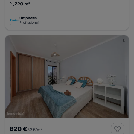
220 m²
Preço por metro quadrado
Uniplaces
Profissional
820 €
82 €/m²