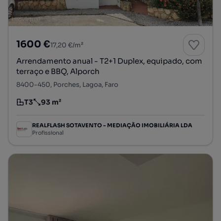
1600 €
17,20 €/m²
Arrendamento anual - T2+1 Duplex, equipado, com
terraço e BBQ, Alporch
8400-450, Porches, Lagoa, Faro
T3
93 m²
Tipologia
Preço por metro quadrado
REALFLASH SOTAVENTO - MEDIAÇÃO IMOBILIÁRIA LDA
Profissional