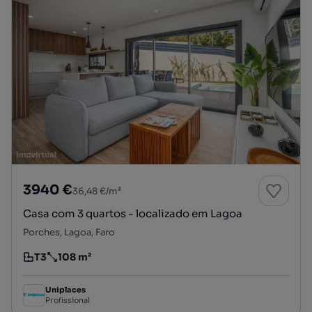
3940 €
36,48 €/m²
Casa com 3 quartos - localizado em Lagoa
Porches, Lagoa, Faro
T3
108 m²
Tipologia
Preço por metro quadrado
Uniplaces
Profissional