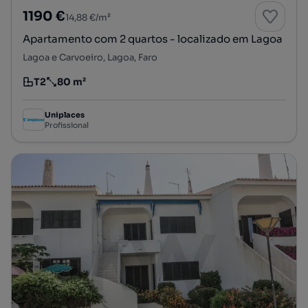
1190 €
14,88 €/m²
Apartamento com 2 quartos - localizado em Lagoa
Lagoa e Carvoeiro, Lagoa, Faro
T2
80 m²
Tipologia
Preço por metro quadrado
Uniplaces
Profissional