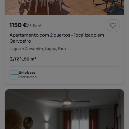
1150 €
23 €/m²
Apartamento com 2 quartos - localizado em
Carvoeiro
Lagoa e Carvoeiro, Lagoa, Faro
T2
50 m²
Tipologia
Preço por metro quadrado
Uniplaces
Profissional