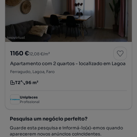
1160 €
12,08 €/m²
Apartamento com 2 quartos - localizado em Lagoa
Ferragudo, Lagoa, Faro
T2
96 m²
Tipologia
Preço por metro quadrado
Uniplaces
Profissional
Pesquisa um negócio perfeito?
Guarde esta pesquisa e informá-lo(a)-emos quando
aparecerem novos anúncios coincidentes.