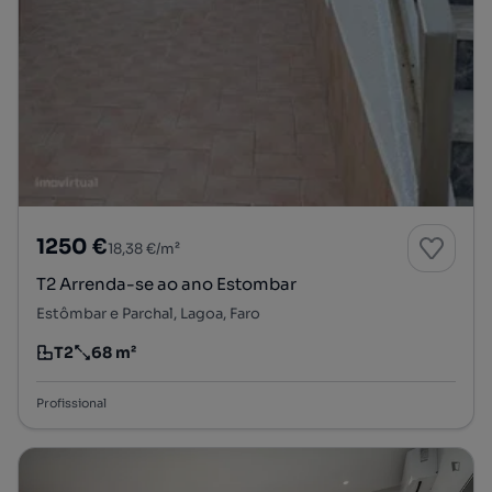
1250 €
18,38 €/m²
T2 Arrenda-se ao ano Estombar
Estômbar e Parchal, Lagoa, Faro
T2
68 m²
Tipologia
Preço por metro quadrado
Profissional