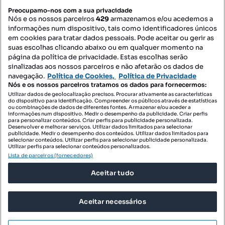
PORTAIS
Preocupamo-nos com a sua privacidade
Nós e os nossos parceiros
429
armazenamos e/ou acedemos a
informações num dispositivo, tais como identificadores únicos
Mapa do Site
em cookies para tratar dados pessoais. Pode aceitar ou gerir as
suas escolhas clicando abaixo ou em qualquer momento na
página da política de privacidade. Estas escolhas serão
sinalizadas aos nossos parceiros e não afetarão os dados de
Contacte-nos
navegação.
Política de Cookies,
Política de Privacidade
Nós e os nossos parceiros tratamos os dados para fornecermos:
Utilizar dados de geolocalização precisos. Procurar ativamente as características
do dispositivo para identificação. Compreender os públicos através de estatísticas
SIGA-NOS:
ou combinações de dados de diferentes fontes. Armazenar e/ou aceder a
informações num dispositivo. Medir o desempenho da publicidade. Criar perfis
para personalizar conteúdos. Criar perfis para publicidade personalizada.
Desenvolver e melhorar serviços. Utilizar dados limitados para selecionar
publicidade. Medir o desempenho dos conteúdos. Utilizar dados limitados para
selecionar conteúdos. Utilizar perfis para selecionar publicidade personalizada.
DESCARREGAR NA:
Utilizar perfis para selecionar conteúdos personalizados.
Lista de parceiros (fornecedores)
Aceitar tudo
Aceitar necessários
© 2026 Imovirtual.com, OLX Portugal, S.A.
TERMOS DE UTILIZAÇÃO