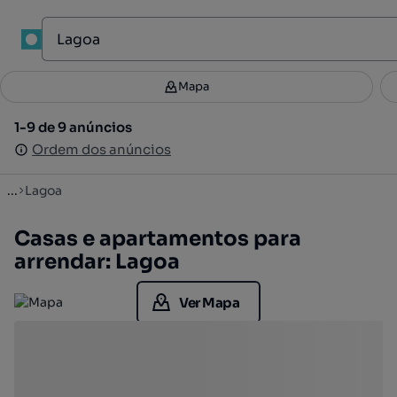
1
Mapa
Mapa
Filtros
Guardar pesquisa
2
1-9 de 9 anúncios
1-9 de 9 anúncios
Ordenar
Ordem dos anúncios
Ordem dos anúncios
...
Lagoa
Casas e apartamentos para
arrendar: Lagoa
Ver Mapa