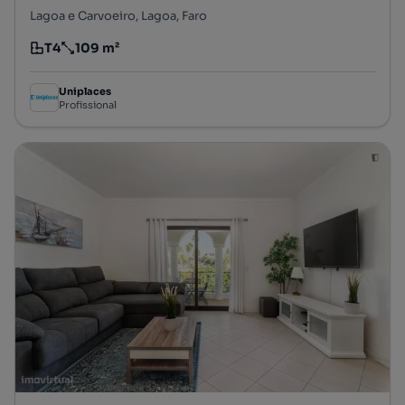
Lagoa e Carvoeiro, Lagoa, Faro
T4
109 m²
Tipologia
Preço por metro quadrado
Uniplaces
Profissional