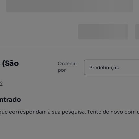
 (São
Ordenar
Predefinição
por
?
ntrado
ue correspondam à sua pesquisa. Tente de novo com 