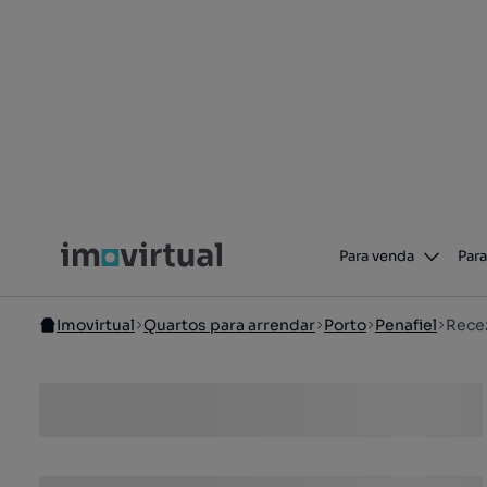
Para venda
Para
Imovirtual
Quartos para arrendar
Porto
Penafiel
Rece