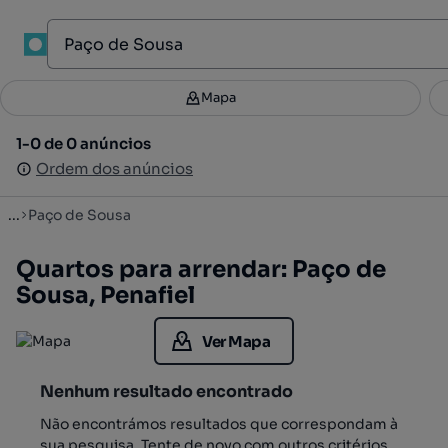
1
Mapa
Mapa
Filtros
Guardar pesquisa
3
1-0 de 0 anúncios
1-0 de 0 anúncios
Ordenar
Ordem dos anúncios
Ordem dos anúncios
...
Paço de Sousa
Quartos para arrendar: Paço de
Sousa, Penafiel
Ver Mapa
Nenhum resultado encontrado
Não encontrámos resultados que correspondam à
sua pesquisa. Tente de novo com outros critérios