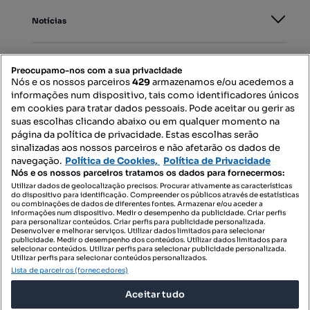
Notícias
PORTAIS
Preocupamo-nos com a sua privacidade
Nós e os nossos parceiros
429
armazenamos e/ou acedemos a
informações num dispositivo, tais como identificadores únicos
Mapa do Site
em cookies para tratar dados pessoais. Pode aceitar ou gerir as
suas escolhas clicando abaixo ou em qualquer momento na
página da política de privacidade. Estas escolhas serão
sinalizadas aos nossos parceiros e não afetarão os dados de
Contacte-nos
navegação.
Política de Cookies,
Política de Privacidade
Nós e os nossos parceiros tratamos os dados para fornecermos:
Utilizar dados de geolocalização precisos. Procurar ativamente as características
do dispositivo para identificação. Compreender os públicos através de estatísticas
SIGA-NOS:
ou combinações de dados de diferentes fontes. Armazenar e/ou aceder a
informações num dispositivo. Medir o desempenho da publicidade. Criar perfis
para personalizar conteúdos. Criar perfis para publicidade personalizada.
Desenvolver e melhorar serviços. Utilizar dados limitados para selecionar
publicidade. Medir o desempenho dos conteúdos. Utilizar dados limitados para
selecionar conteúdos. Utilizar perfis para selecionar publicidade personalizada.
DESCARREGAR NA:
Utilizar perfis para selecionar conteúdos personalizados.
Lista de parceiros (fornecedores)
Aceitar tudo