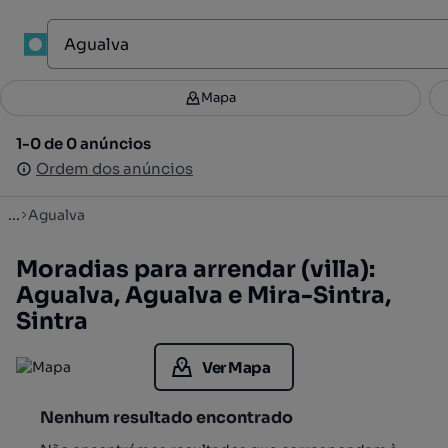
1
Mapa
Mapa
Filtros
Guardar pesquisa
4
1-0 de 0 anúncios
1-0 de 0 anúncios
Ordenar
Ordem dos anúncios
Ordem dos anúncios
...
Agualva
Moradias para arrendar (villa):
Agualva, Agualva e Mira-Sintra,
Sintra
Ver Mapa
Nenhum resultado encontrado