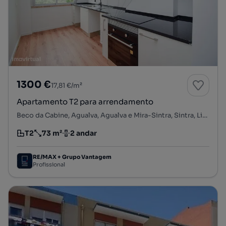
1300 €
17,81 €/m²
Apartamento T2 para arrendamento
Beco da Cabine, Agualva, Agualva e Mira-Sintra, Sintra, Lisboa
T2
73 m²
2 andar
Tipologia
Preço por metro quadrado
Andar
RE/MAX + Grupo Vantagem
Profissional