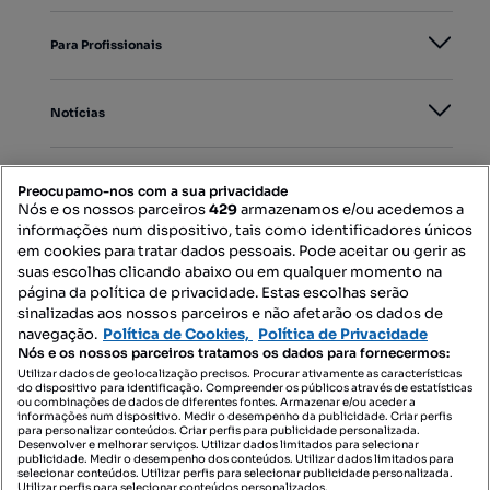
Para Profissionais
Notícias
PORTAIS
Preocupamo-nos com a sua privacidade
Nós e os nossos parceiros
429
armazenamos e/ou acedemos a
informações num dispositivo, tais como identificadores únicos
Mapa do Site
em cookies para tratar dados pessoais. Pode aceitar ou gerir as
suas escolhas clicando abaixo ou em qualquer momento na
página da política de privacidade. Estas escolhas serão
sinalizadas aos nossos parceiros e não afetarão os dados de
Contacte-nos
navegação.
Política de Cookies,
Política de Privacidade
Nós e os nossos parceiros tratamos os dados para fornecermos:
Utilizar dados de geolocalização precisos. Procurar ativamente as características
do dispositivo para identificação. Compreender os públicos através de estatísticas
SIGA-NOS:
ou combinações de dados de diferentes fontes. Armazenar e/ou aceder a
informações num dispositivo. Medir o desempenho da publicidade. Criar perfis
para personalizar conteúdos. Criar perfis para publicidade personalizada.
Desenvolver e melhorar serviços. Utilizar dados limitados para selecionar
publicidade. Medir o desempenho dos conteúdos. Utilizar dados limitados para
selecionar conteúdos. Utilizar perfis para selecionar publicidade personalizada.
DESCARREGAR NA:
Utilizar perfis para selecionar conteúdos personalizados.