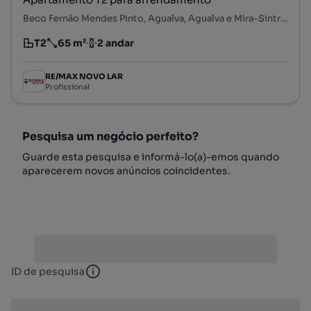
Beco Fernão Mendes Pinto, Agualva, Agualva e Mira-Sintra, Sintra, Lisboa
T2
65 m²
2 andar
Tipologia
Preço por metro quadrado
Andar
RE/MAX NOVO LAR
Profissional
Pesquisa um negócio perfeito?
Guarde esta pesquisa e informá-lo(a)-emos quando
aparecerem novos anúncios coincidentes.
ID de pesquisa
ID de pesquisa