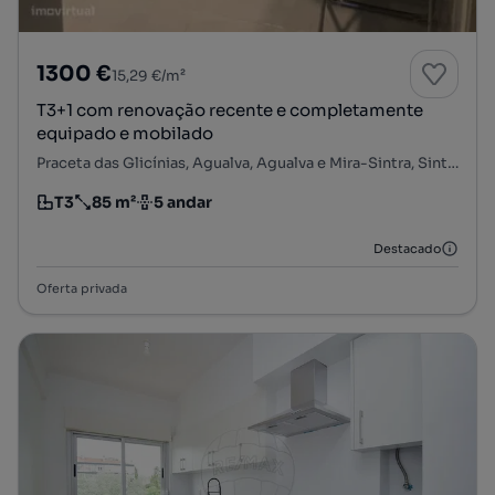
1300 €
15,29 €/m²
T3+1 com renovação recente e completamente
equipado e mobilado
Praceta das Glicínias, Agualva, Agualva e Mira-Sintra, Sintra, Lisboa
T3
85 m²
5 andar
Tipologia
Preço por metro quadrado
Andar
Destacado
Oferta privada