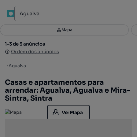
1
Mapa
Mapa
Filtros
Guardar pesquisa
2
1-3 de 3 anúncios
1-3 de 3 anúncios
Ordenar
Ordem dos anúncios
Ordem dos anúncios
...
Agualva
Casas e apartamentos para
arrendar: Agualva, Agualva e Mira-
Sintra, Sintra
Ver Mapa