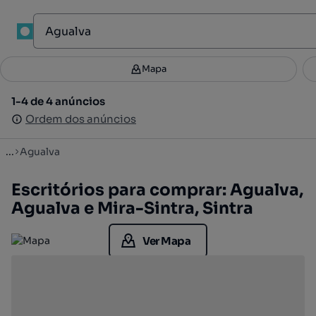
1
Mapa
Mapa
Filtros
Guardar pesquisa
3
1-4 de 4 anúncios
1-4 de 4 anúncios
Ordenar
Ordem dos anúncios
Ordem dos anúncios
...
Agualva
Escritórios para comprar: Agualva,
Agualva e Mira-Sintra, Sintra
Ver Mapa