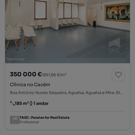
350 000 €
1891,89 €/m²
Clínica no Cacém
Rua António Nunes Sequeira, Agualva, Agualva e Mira-Sintra, Sintra, Lisboa
185 m²
1 andar
Preço por metro quadrado
Andar
TASC : Passion for Real Estate
Profissional