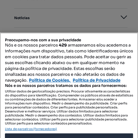
Notícias
PORTAIS
Preocupamo-nos com a sua privacidade
Nós e os nossos parceiros
429
armazenamos e/ou acedemos a
informações num dispositivo, tais como identificadores únicos
Mapa do Site
em cookies para tratar dados pessoais. Pode aceitar ou gerir as
suas escolhas clicando abaixo ou em qualquer momento na
página da política de privacidade. Estas escolhas serão
sinalizadas aos nossos parceiros e não afetarão os dados de
Contacte-nos
navegação.
Política de Cookies,
Política de Privacidade
Nós e os nossos parceiros tratamos os dados para fornecermos:
Utilizar dados de geolocalização precisos. Procurar ativamente as características
do dispositivo para identificação. Compreender os públicos através de estatísticas
SIGA-NOS:
ou combinações de dados de diferentes fontes. Armazenar e/ou aceder a
informações num dispositivo. Medir o desempenho da publicidade. Criar perfis
para personalizar conteúdos. Criar perfis para publicidade personalizada.
Desenvolver e melhorar serviços. Utilizar dados limitados para selecionar
publicidade. Medir o desempenho dos conteúdos. Utilizar dados limitados para
selecionar conteúdos. Utilizar perfis para selecionar publicidade personalizada.
DESCARREGAR NA:
Utilizar perfis para selecionar conteúdos personalizados.
Lista de parceiros (fornecedores)