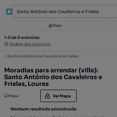
1
Mapa
Mapa
Filtros
Guardar pesquisa
4
1-0 de 0 anúncios
1-0 de 0 anúncios
Ordenar
Ordem dos anúncios
Ordem dos anúncios
...
Santo António dos Cavaleiros e Frielas
Moradias para arrendar (villa):
Santo António dos Cavaleiros e
Frielas, Loures
Ver Mapa
Nenhum resultado encontrado