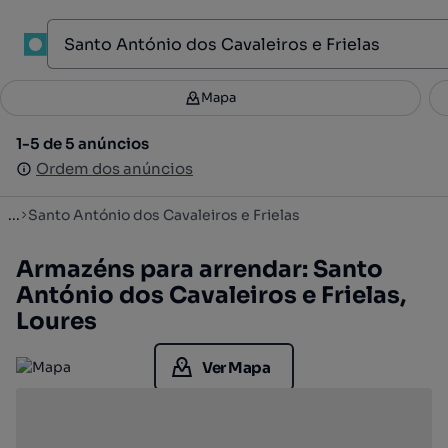
1
Mapa
Mapa
Filtros
Guardar pesquisa
3
1-5 de 5 anúncios
1-5 de 5 anúncios
Ordenar
Ordem dos anúncios
Ordem dos anúncios
...
Santo António dos Cavaleiros e Frielas
Armazéns para arrendar: Santo
António dos Cavaleiros e Frielas,
Loures
Ver Mapa