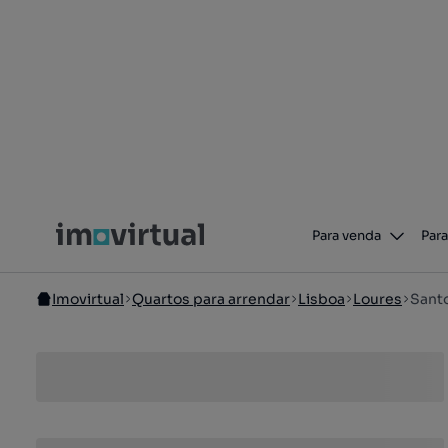
Para venda
Para
Imovirtual
Quartos para arrendar
Lisboa
Loures
Santo