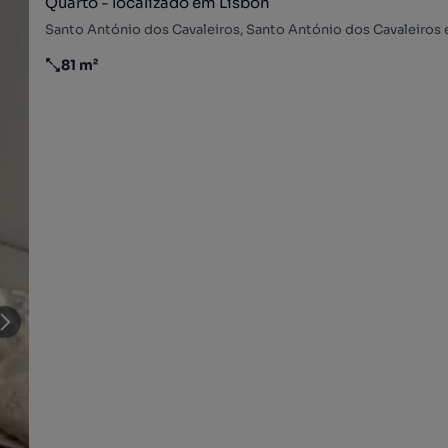
Quarto - localizado em Lisbon
81 m²
Preço por metro quadrado