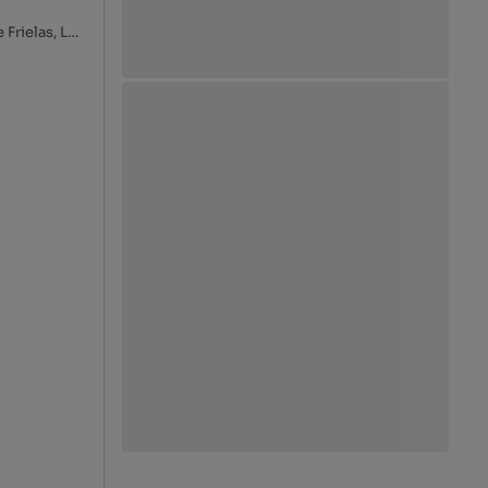
Santo António dos Cavaleiros, Santo António dos Cavaleiros e Frielas, Loures, Lisboa