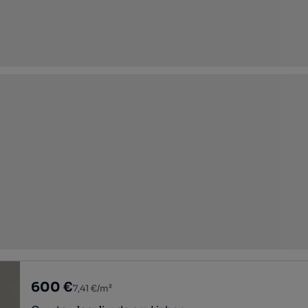
600 €
7,41 €/m²