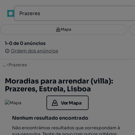
1
Mapa
Mapa
Filtros
Guardar pesquisa
4
1-0 de 0 anúncios
1-0 de 0 anúncios
Ordenar
Ordem dos anúncios
Ordem dos anúncios
...
Prazeres
Moradias para arrendar (villa):
Prazeres, Estrela, Lisboa
Ver Mapa
Nenhum resultado encontrado
Não encontrámos resultados que correspondam à
sua pesquisa. Tente de novo com outros critérios