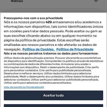
Notícias
PORTAIS
Preocupamo-nos com a sua privacidade
Nós e os nossos parceiros
429
armazenamos e/ou acedemos a
informações num dispositivo, tais como identificadores únicos
Mapa do Site
em cookies para tratar dados pessoais. Pode aceitar ou gerir as
suas escolhas clicando abaixo ou em qualquer momento na
página da política de privacidade. Estas escolhas serão
sinalizadas aos nossos parceiros e não afetarão os dados de
Contacte-nos
navegação.
Política de Cookies,
Política de Privacidade
Nós e os nossos parceiros tratamos os dados para fornecermos:
Utilizar dados de geolocalização precisos. Procurar ativamente as características
do dispositivo para identificação. Compreender os públicos através de estatísticas
SIGA-NOS:
ou combinações de dados de diferentes fontes. Armazenar e/ou aceder a
informações num dispositivo. Medir o desempenho da publicidade. Criar perfis
para personalizar conteúdos. Criar perfis para publicidade personalizada.
Desenvolver e melhorar serviços. Utilizar dados limitados para selecionar
publicidade. Medir o desempenho dos conteúdos. Utilizar dados limitados para
selecionar conteúdos. Utilizar perfis para selecionar publicidade personalizada.
DESCARREGAR NA:
Utilizar perfis para selecionar conteúdos personalizados.
Lista de parceiros (fornecedores)
Aceitar tudo