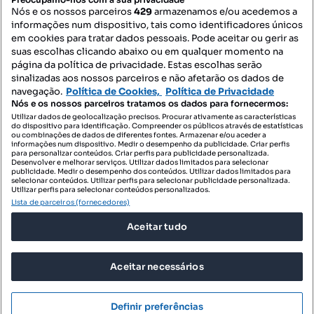
Nós e os nossos parceiros
429
armazenamos e/ou acedemos a
informações num dispositivo, tais como identificadores únicos
Mapa do Site
em cookies para tratar dados pessoais. Pode aceitar ou gerir as
suas escolhas clicando abaixo ou em qualquer momento na
página da política de privacidade. Estas escolhas serão
sinalizadas aos nossos parceiros e não afetarão os dados de
Contacte-nos
navegação.
Política de Cookies,
Política de Privacidade
Nós e os nossos parceiros tratamos os dados para fornecermos:
Utilizar dados de geolocalização precisos. Procurar ativamente as características
do dispositivo para identificação. Compreender os públicos através de estatísticas
SIGA-NOS:
ou combinações de dados de diferentes fontes. Armazenar e/ou aceder a
informações num dispositivo. Medir o desempenho da publicidade. Criar perfis
para personalizar conteúdos. Criar perfis para publicidade personalizada.
Desenvolver e melhorar serviços. Utilizar dados limitados para selecionar
publicidade. Medir o desempenho dos conteúdos. Utilizar dados limitados para
selecionar conteúdos. Utilizar perfis para selecionar publicidade personalizada.
DESCARREGAR NA:
Utilizar perfis para selecionar conteúdos personalizados.
Lista de parceiros (fornecedores)
Aceitar tudo
Aceitar necessários
© 2026 Imovirtual.com, OLX Portugal, S.A.
TERMOS DE UTILIZAÇÃO
Definir preferências
POLÍTICA DE PRIVACIDADE