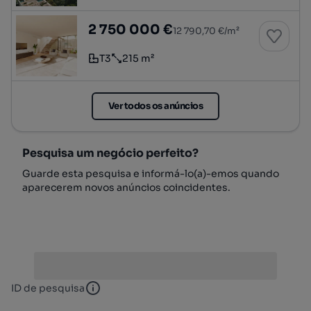
Vila T3 com piscina privada em novo empre
2 750 000 €
12 790,70 €/m²
T3
215 m²
Tipologia
Preço por metro quadrado
Ver todos os anúncios
Pesquisa um negócio perfeito?
Guarde esta pesquisa e informá-lo(a)-emos quando
aparecerem novos anúncios coincidentes.
ID de pesquisa
ID de pesquisa