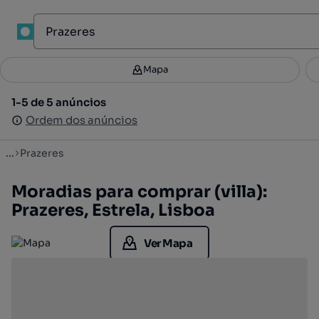
1
Mapa
Mapa
Filtros
Guardar pesquisa
3
1-5 de 5 anúncios
1-5 de 5 anúncios
Ordenar
Ordem dos anúncios
Ordem dos anúncios
...
Prazeres
Moradias para comprar (villa):
Prazeres, Estrela, Lisboa
Ver Mapa