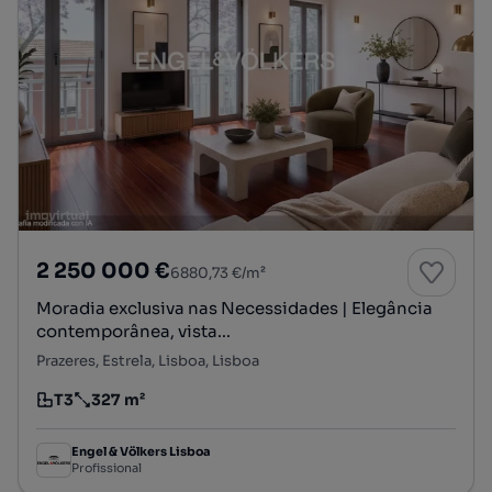
2 250 000 €
6880,73 €/m²
Moradia exclusiva nas Necessidades | Elegância
contemporânea, vista...
Prazeres, Estrela, Lisboa, Lisboa
T3
327 m²
Tipologia
Preço por metro quadrado
Engel & Völkers Lisboa
Profissional