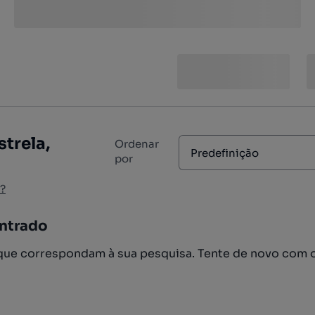
strela,
Ordenar
Predefinição
por
?
ntrado
ue correspondam à sua pesquisa. Tente de novo com 