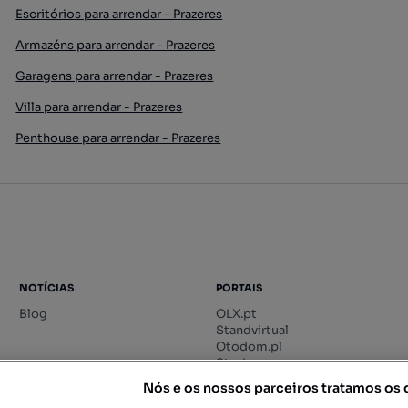
Escritórios para arrendar - Prazeres
Armazéns para arrendar - Prazeres
Garagens para arrendar - Prazeres
Villa para arrendar - Prazeres
Penthouse para arrendar - Prazeres
NOTÍCIAS
PORTAIS
Blog
OLX.pt
Standvirtual
Otodom.pl
Storia.ro
Nós e os nossos parceiros tratamos os