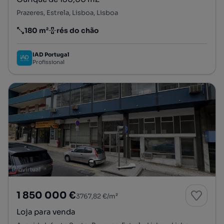
Prazeres, Estrela, Lisboa, Lisboa
180 m²
rés do chão
Preço por metro quadrado
Andar
IAD Portugal
Profissional
1 850 000 €
3767,82 €/m²
Loja para venda