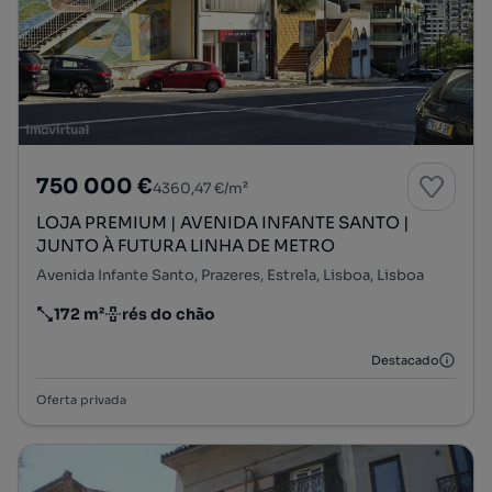
750 000 €
4360,47 €/m²
LOJA PREMIUM | AVENIDA INFANTE SANTO |
JUNTO À FUTURA LINHA DE METRO
Avenida Infante Santo, Prazeres, Estrela, Lisboa, Lisboa
172 m²
rés do chão
Preço por metro quadrado
Andar
Destacado
Oferta privada