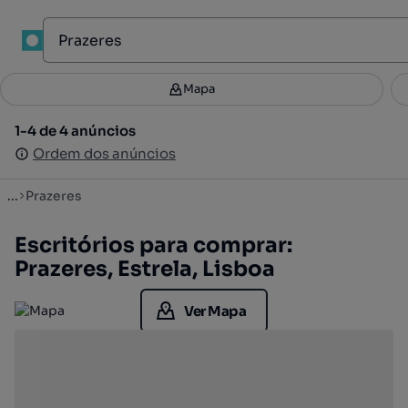
1
Mapa
Mapa
Filtros
Guardar pesquisa
3
1-4 de 4 anúncios
1-4 de 4 anúncios
Ordenar
Ordem dos anúncios
Ordem dos anúncios
...
Prazeres
Escritórios para comprar:
Prazeres, Estrela, Lisboa
Ver Mapa