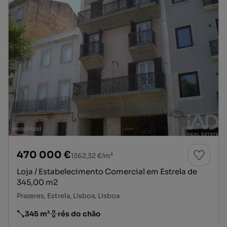
470 000 €
1362,32 €/m²
Loja / Estabelecimento Comercial em Estrela de
345,00 m2
Prazeres, Estrela, Lisboa, Lisboa
345 m²
rés do chão
Preço por metro quadrado
Andar