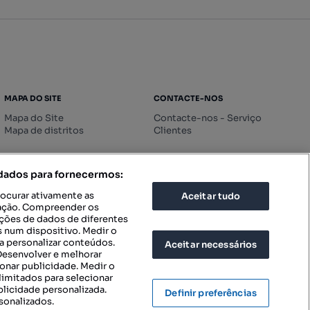
MAPA DO SITE
CONTACTE-NOS
Mapa do Site
Contacte-nos - Serviço
Mapa de distritos
Clientes
 dados para fornecermos:
rocurar ativamente as
Aceitar tudo
icação. Compreender os
ações de dados de diferentes
 num dispositivo. Medir o
a personalizar conteúdos.
Aceitar necessários
 Desenvolver e melhorar
ionar publicidade. Medir o
imitados para selecionar
blicidade personalizada.
Definir preferências
sonalizados.
IGURAÇÕES DE PRIVACIDADE