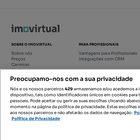
SOBRE O IMOVIRTUAL
PARA PROFISSIONAIS
Sobre nós
Vantagens para Profissionais
Preços
Integrações com CRM
Carreiras
Ajuda
Livro de Reclamações online
Preocupamo-nos com a sua privacidade
Regulamento dos Serviços
Digitais
Nós e os nossos parceiros
429
armazenamos e/ou acedemos a 
dispositivo, tais como identificadores únicos em cookies para 
pessoais. Pode aceitar ou gerir as suas escolhas clicando abaix
momento na página da política de privacidade. Estas escolhas s
SIGA-NOS:
aos nossos parceiros e não afetarão os dados de navegação.
Po
Política de Privacidade
© 2026 Imovirtual.com, OLX Portu