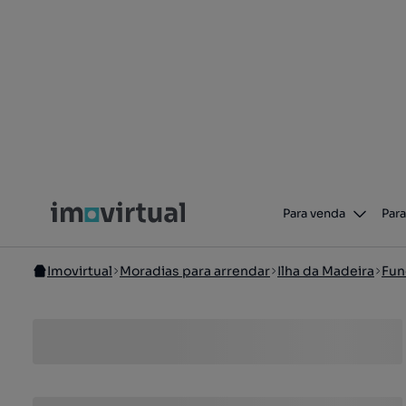
Para venda
Para
Imovirtual
Moradias para arrendar
Ilha da Madeira
Fun