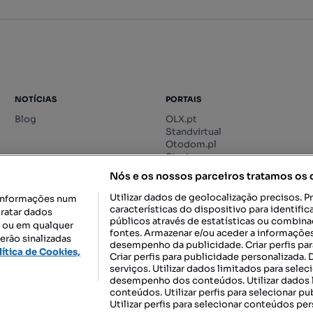
NOTÍCIAS
PORTAIS
Blog
OLX.pt
Standvirtual
Otodom.pl
Storia.ro
Nós e os nossos parceiros tratamos os
Utilizar dados de geolocalização precisos. P
informações num
características do dispositivo para identif
tratar dados
públicos através de estatísticas ou combin
o ou em qualquer
fontes. Armazenar e/ou aceder a informações
erão sinalizadas
desempenho da publicidade. Criar perfis par
DESCARREGAR NA:
lítica de Cookies,
Criar perfis para publicidade personalizada.
serviços. Utilizar dados limitados para selec
desempenho dos conteúdos. Utilizar dados l
conteúdos. Utilizar perfis para selecionar pu
Utilizar perfis para selecionar conteúdos per
gal, S.A.
TERMOS DE UTILIZAÇÃO
POLÍTICA DE PRIVACIDADE
CONF