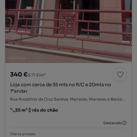
340 €
9,71 €/m²
Loja com cerca de 35 mts no R/C e 20mts no
1ºandar
Rua Anzebino da Cruz Saraiva, Marrazes, Marrazes e Barosa, Leiria, Leiria
35 m²
rés do chão
Preço por metro quadrado
Andar
Destacado
Oferta privada