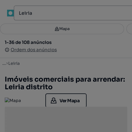
Mapa
Mapa
Filtros
Guardar pesquisa
3
1-36 de 108 anúncios
1-36 de 108 anúncios
Ordenar
Ordem dos anúncios
Ordem dos anúncios
...
Leiria
Imóveis comerciais para arrendar:
Leiria distrito
Ver Mapa