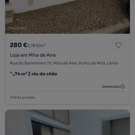
280 €
3,78 €/m²
Loja em Mira de Aire
Rua do Barreirinho 111, Mira de Aire, Porto de Mós, Leiria
74 m²
rés do chão
Preço por metro quadrado
Andar
Destacado
Oferta privada