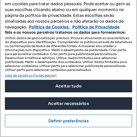
em cookies para tratar dados pessoais. Pode aceitar ou gerir as
suas escolhas clicando abaixo ou em qualquer momento na
página da política de privacidade. Estas escolhas serão
sinalizadas aos nossos parceiros e não afetarão os dados de
navegação.
Política de Cookies,
Política de Privacidade
Nós e os nossos parceiros tratamos os dados para fornecermos:
450 €
8,78 €/m²
Utilizar dados de geolocalização precisos. Procurar ativamente as características
do dispositivo para identificação. Compreender os públicos através de estatísticas
Loja para arrendamento
ou combinações de dados de diferentes fontes. Armazenar e/ou aceder a
informações num dispositivo. Medir o desempenho da publicidade. Criar perfis
para personalizar conteúdos. Criar perfis para publicidade personalizada.
Avenida Vila Forte, Porto de Mós - São João Baptista e São Pedro, Porto de Mós, Leiria
Desenvolver e melhorar serviços. Utilizar dados limitados para selecionar
publicidade. Medir o desempenho dos conteúdos. Utilizar dados limitados para
51.25 m²
selecionar conteúdos. Utilizar perfis para selecionar publicidade personalizada.
Preço por metro quadrado
Utilizar perfis para selecionar conteúdos personalizados.
Lista de parceiros (fornecedores)
Grupo Origem
Profissional
Aceitar tudo
Aceitar necessários
Definir preferências