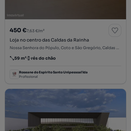
450 €
7,63 €/m²
Loja no centro das Caldas da Rainha
Nossa Senhora do Pópulo, Coto e São Gregório, Caldas da Rainha, Leiria
59 m²
rés do chão
Preço por metro quadrado
Andar
Roseane do Espirito Santo Unipessoal lda
Profissional