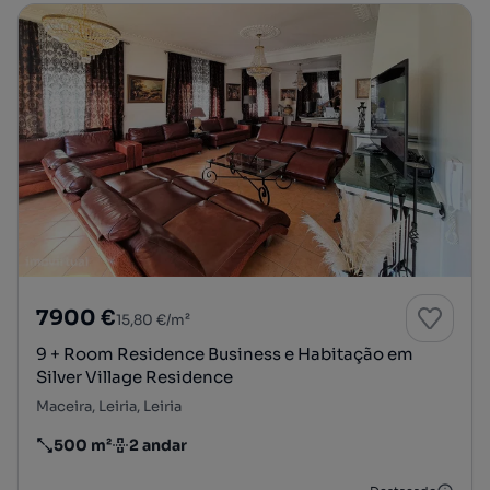
7900 €
15,80 €/m²
9 + Room Residence Business e Habitação em
Silver Village Residence
Maceira, Leiria, Leiria
500 m²
2 andar
Preço por metro quadrado
Andar