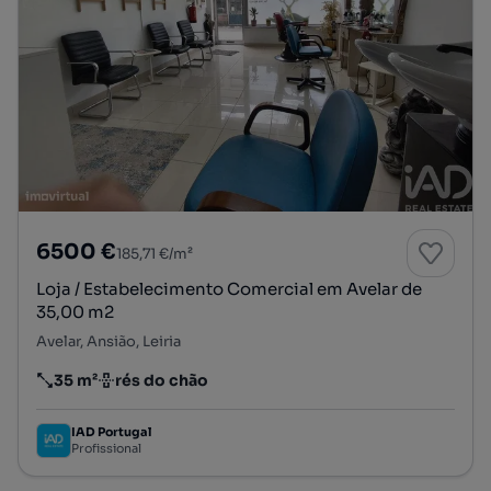
6500 €
185,71 €/m²
Loja / Estabelecimento Comercial em Avelar de
35,00 m2
Avelar, Ansião, Leiria
35 m²
rés do chão
Preço por metro quadrado
Andar
IAD Portugal
Profissional