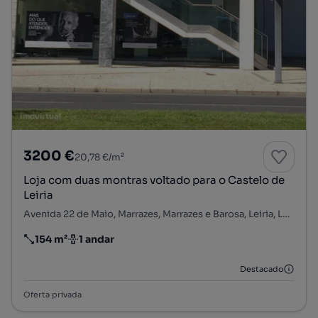
3200 €
20,78 €/m²
Loja com duas montras voltado para o Castelo de
Leiria
Avenida 22 de Maio, Marrazes, Marrazes e Barosa, Leiria, Leiria
154 m²
1 andar
Preço por metro quadrado
Andar
Destacado
Oferta privada