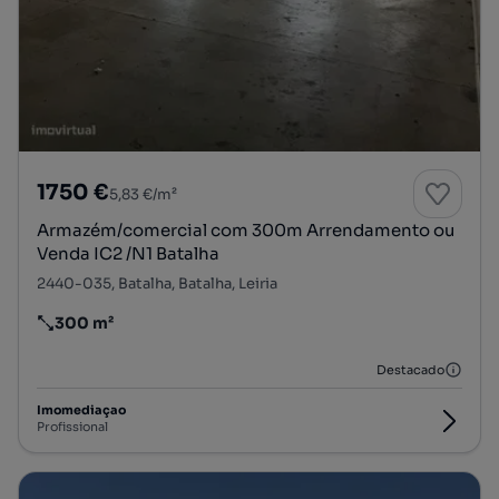
1750 €
5,83 €/m²
Armazém/comercial com 300m Arrendamento ou
Venda IC2 /N1 Batalha
2440-035, Batalha, Batalha, Leiria
300 m²
Preço por metro quadrado
Destacado
Imomediaçao
Profissional