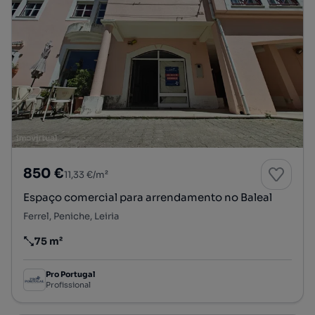
850 €
11,33 €/m²
Espaço comercial para arrendamento no Baleal
Ferrel, Peniche, Leiria
75 m²
Preço por metro quadrado
Pro Portugal
Profissional