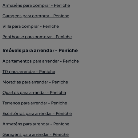
Armazéns para comprar - Peniche
Garagens para comprar - Peniche
Villa para comprar - Peniche
Penthouse para comprar - Peniche
Imóveis para arrendar - Peniche
Apartamentos para arrendar - Peniche
T0 para arrendar - Peniche
Moradias para arrendar - Peniche
Quartos para arrendar - Peniche
Terrenos para arrendar - Peniche
Escritórios para arrendar - Peniche
Armazéns para arrendar - Peniche
Garagens para arrendar - Peniche