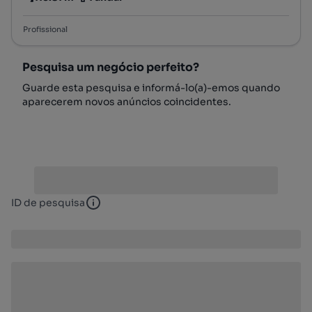
Preço por metro quadrado
Andar
Profissional
Pesquisa um negócio perfeito?
Guarde esta pesquisa e informá-lo(a)-emos quando
aparecerem novos anúncios coincidentes.
ID de pesquisa
ID de pesquisa