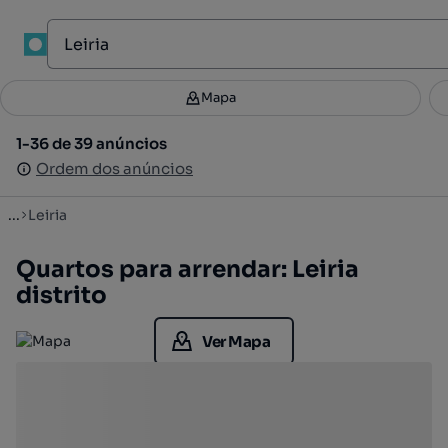
Mapa
Mapa
Filtros
Guardar pesquisa
3
1-36 de 39 anúncios
1-36 de 39 anúncios
Ordenar
Ordem dos anúncios
Ordem dos anúncios
...
Leiria
Quartos para arrendar: Leiria
distrito
Ver Mapa