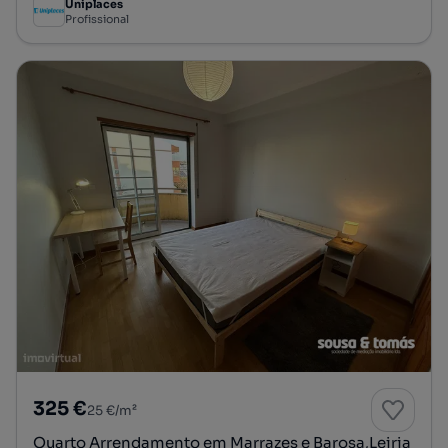
Uniplaces
Profissional
325 €
25 €/m²
Quarto Arrendamento em Marrazes e Barosa,Leiria