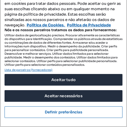
em cookies para tratar dados pessoais. Pode aceitar ou gerir as
suas escolhas clicando abaixo ou em qualquer momento na
página da política de privacidade. Estas escolhas serão
sinalizadas aos nossos parceiros e não afetarão os dados de
navegação.
Política de Cookies,
Política de Privacidade
295 €
Nós e os nossos parceiros tratamos os dados para fornecermos:
29,50 €/m²
Utilizar dados de geolocalização precisos. Procurar ativamente as características
do dispositivo para identificação. Compreender os públicos através de estatísticas
Quarto - localizado em Leiria
ou combinações de dados de diferentes fontes. Armazenar e/ou aceder a
informações num dispositivo. Medir o desempenho da publicidade. Criar perfis
Barreira, Leiria, Pousos, Barreira e Cortes, Leiria, Leiria
para personalizar conteúdos. Criar perfis para publicidade personalizada.
Desenvolver e melhorar serviços. Utilizar dados limitados para selecionar
10 m²
publicidade. Medir o desempenho dos conteúdos. Utilizar dados limitados para
Preço por metro quadrado
selecionar conteúdos. Utilizar perfis para selecionar publicidade personalizada.
Utilizar perfis para selecionar conteúdos personalizados.
Lista de parceiros (fornecedores)
Uniplaces
Profissional
Aceitar tudo
Aceitar necessários
Definir preferências