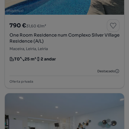
790 €
31,60 €/m²
One Room Residence num Complexo Silver Village
Residence (A/L)
Maceira, Leiria, Leiria
T0
25 m²
2 andar
Tipologia
Preço por metro quadrado
Andar
Destacado
Oferta privada