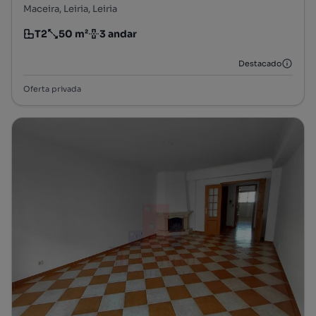
Maceira, Leiria, Leiria
T2
50 m²
3 andar
Tipologia
Preço por metro quadrado
Andar
Destacado
Oferta privada