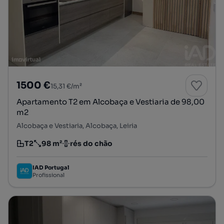
1500 €
15,31 €/m²
Apartamento T2 em Alcobaça e Vestiaria de 98,00
m2
Alcobaça e Vestiaria, Alcobaça, Leiria
T2
98 m²
rés do chão
Tipologia
Preço por metro quadrado
Andar
IAD Portugal
Profissional