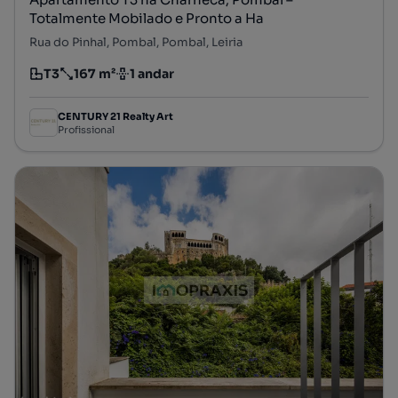
Totalmente Mobilado e Pronto a Ha
Rua do Pinhal, Pombal, Pombal, Leiria
T3
167 m²
1 andar
Tipologia
Preço por metro quadrado
Andar
CENTURY 21 Realty Art
Profissional