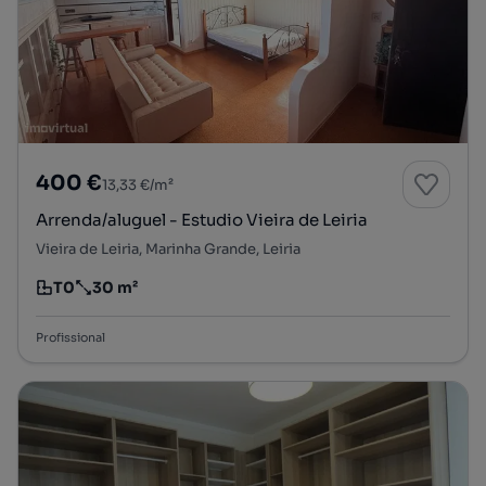
400 €
13,33 €/m²
Arrenda/aluguel - Estudio Vieira de Leiria
Vieira de Leiria, Marinha Grande, Leiria
T0
30 m²
Tipologia
Preço por metro quadrado
Profissional