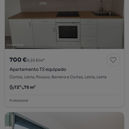
700 €
9,33 €/m²
Apartamento T2 equipado
Cortes, Leiria, Pousos, Barreira e Cortes, Leiria, Leiria
T2
75 m²
Tipologia
Preço por metro quadrado
Profissional