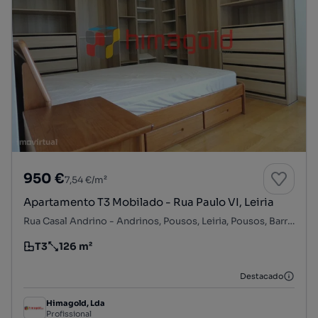
950 €
7,54 €/m²
Apartamento T3 Mobilado - Rua Paulo VI, Leiria
Rua Casal Andrino - Andrinos, Pousos, Leiria, Pousos, Barreira e Cortes, Leiria, Leiria
T3
126 m²
Tipologia
Preço por metro quadrado
Destacado
Himagold, Lda
Profissional