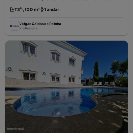
T3
100 m²
1 andar
Tipologia
Preço por metro quadrado
Andar
Veigas Caldas da Rainha
Profissional