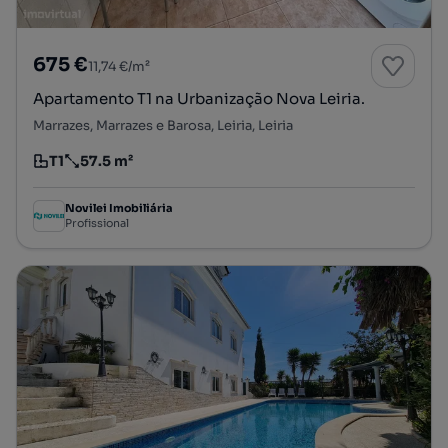
675 €
11,74 €/m²
Apartamento T1 na Urbanização Nova Leiria.
Marrazes, Marrazes e Barosa, Leiria, Leiria
T1
57.5 m²
Tipologia
Preço por metro quadrado
Novilei Imobiliária
Profissional