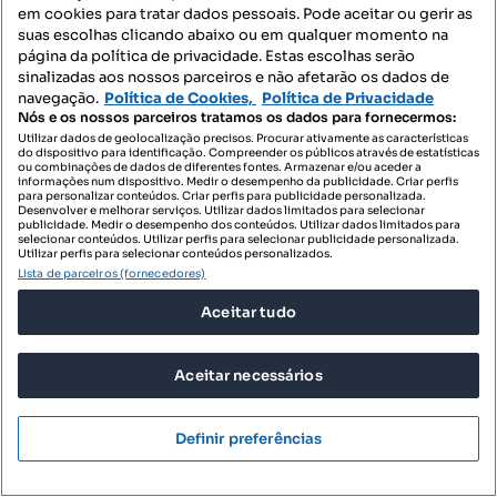
em cookies para tratar dados pessoais. Pode aceitar ou gerir as
Apartamento T2 com garagem e elevador para
suas escolhas clicando abaixo ou em qualquer momento na
arrendamento anual
página da política de privacidade. Estas escolhas serão
sinalizadas aos nossos parceiros e não afetarão os dados de
Cortes, Leiria, Pousos, Barreira e Cortes, Leiria, Leiria
navegação.
Política de Cookies,
Política de Privacidade
Nós e os nossos parceiros tratamos os dados para fornecermos:
T2
100 m²
Tipologia
Preço por metro quadrado
Utilizar dados de geolocalização precisos. Procurar ativamente as características
do dispositivo para identificação. Compreender os públicos através de estatísticas
ou combinações de dados de diferentes fontes. Armazenar e/ou aceder a
Profissional
informações num dispositivo. Medir o desempenho da publicidade. Criar perfis
para personalizar conteúdos. Criar perfis para publicidade personalizada.
Desenvolver e melhorar serviços. Utilizar dados limitados para selecionar
publicidade. Medir o desempenho dos conteúdos. Utilizar dados limitados para
selecionar conteúdos. Utilizar perfis para selecionar publicidade personalizada.
Utilizar perfis para selecionar conteúdos personalizados.
Lista de parceiros (fornecedores)
Aceitar tudo
Aceitar necessários
Definir preferências