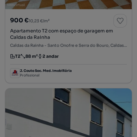
900 €
10,23 €/m²
Apartamento T2 com espaço de garagem em
Caldas da Rainha
Caldas da Rainha - Santo Onofre e Serra do Bouro, Caldas da Rainha, Leiria
T2
88 m²
2 andar
Tipologia
Preço por metro quadrado
Andar
J. Couto Soc. Med. Imobiliária
Profissional