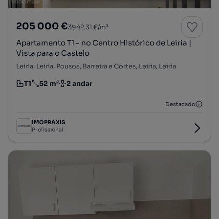
205 000 €
3942,31 €/m²
Apartamento T1 - no Centro Histórico de Leiria |
Vista para o Castelo
Leiria, Leiria, Pousos, Barreira e Cortes, Leiria, Leiria
T1
52 m²
2 andar
Tipologia
Preço por metro quadrado
Andar
Destacado
IMOPRAXIS
Profissional