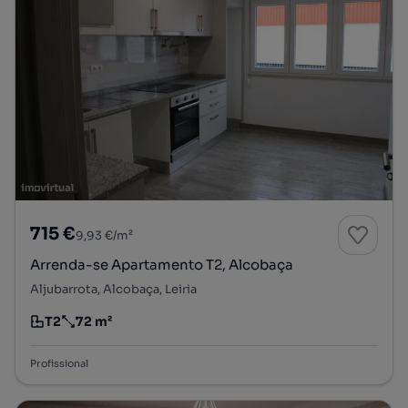
715 €
9,93 €/m²
Arrenda-se Apartamento T2, Alcobaça
Aljubarrota, Alcobaça, Leiria
T2
72 m²
Tipologia
Preço por metro quadrado
Profissional