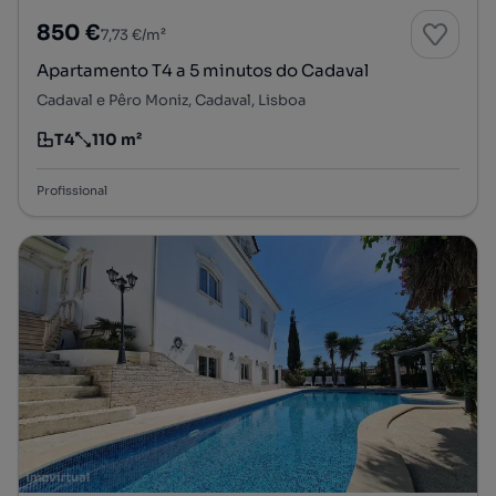
850 €
7,73 €/m²
Apartamento T4 a 5 minutos do Cadaval
Cadaval e Pêro Moniz, Cadaval, Lisboa
T4
110 m²
Tipologia
Preço por metro quadrado
Profissional