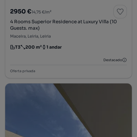
2950 €
14,75 €/m²
4 Rooms Superior Residence at Luxury Villa (10
Guests. max)
Maceira, Leiria, Leiria
T3
200 m²
1 andar
Tipologia
Preço por metro quadrado
Andar
Destacado
Oferta privada