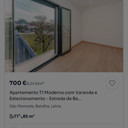
700 €
8,24 €/m²
Apartamento T1 Moderno com Varanda e
Estacionamento - Estrada da Ba...
São Mamede, Batalha, Leiria
T1
85 m²
Tipologia
Preço por metro quadrado