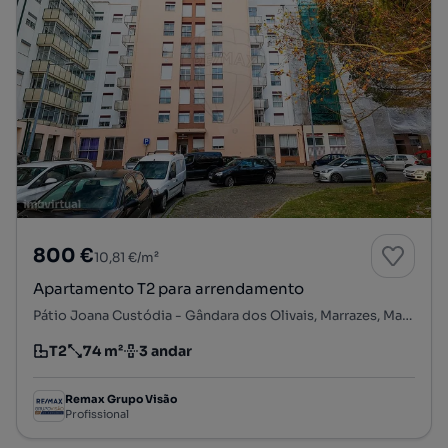
800 €
10,81 €/m²
Apartamento T2 para arrendamento
Pátio Joana Custódia - Gândara dos Olivais, Marrazes, Marrazes e Barosa, Leiria, Leiria
T2
74 m²
3 andar
Tipologia
Preço por metro quadrado
Andar
Remax Grupo Visão
Profissional