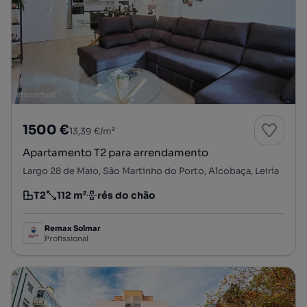
1500 €
13,39 €/m²
Apartamento T2 para arrendamento
Largo 28 de Maio, São Martinho do Porto, Alcobaça, Leiria
T2
112 m²
rés do chão
Tipologia
Preço por metro quadrado
Andar
Remax Solmar
Profissional