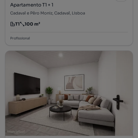
Apartamento T1 + 1
Cadaval e Pêro Moniz, Cadaval, Lisboa
T1
100 m²
Tipologia
Preço por metro quadrado
Profissional