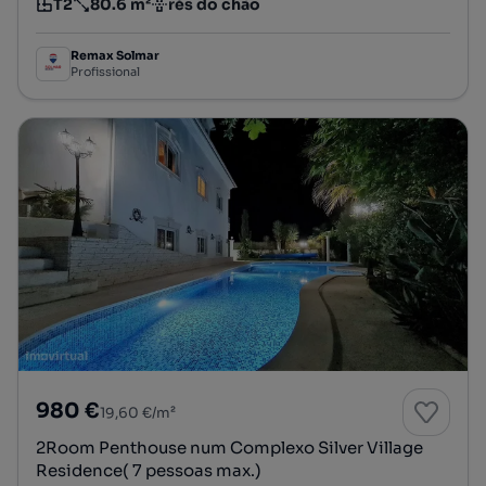
T2
80.6 m²
rés do chão
Tipologia
Preço por metro quadrado
Andar
Remax Solmar
Profissional
980 €
19,60 €/m²
2Room Penthouse num Complexo Silver Village
Residence( 7 pessoas max.)