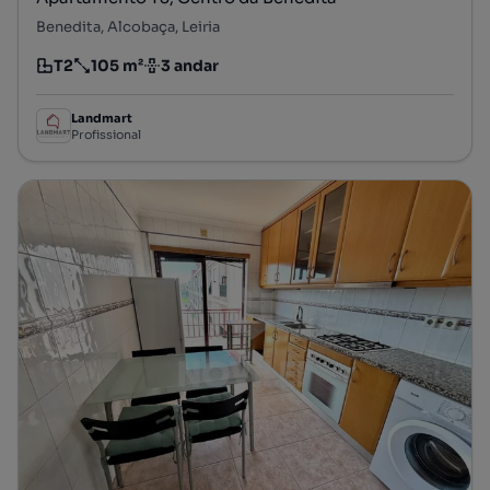
Benedita, Alcobaça, Leiria
T2
105 m²
3 andar
Tipologia
Preço por metro quadrado
Andar
Landmart
Profissional