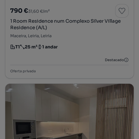
790 €
31,60 €/m²
1 Room Residence num Complexo Silver Village
Residence (A/L)
Maceira, Leiria, Leiria
T1
25 m²
1 andar
Tipologia
Preço por metro quadrado
Andar
Destacado
Oferta privada