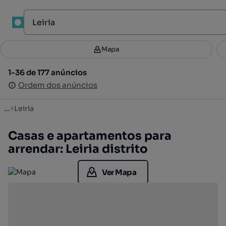
Mapa
Mapa
Filtros
Guardar pesquisa
2
1-36 de 177 anúncios
1-36 de 177 anúncios
Ordenar
Ordem dos anúncios
Ordem dos anúncios
...
Leiria
Casas e apartamentos para
arrendar: Leiria distrito
Ver Mapa