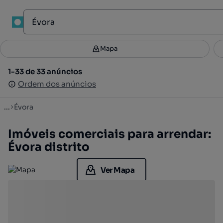
Mapa
Mapa
Filtros
Guardar pesquisa
3
1-33 de 33 anúncios
1-33 de 33 anúncios
Ordenar
Ordem dos anúncios
Ordem dos anúncios
...
Évora
Imóveis comerciais para arrendar:
Évora distrito
Ver Mapa