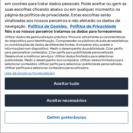
em cookies para tratar dados pessoais. Pode aceitar ou gerir as
suas escolhas clicando abaixo ou em qualquer momento na
página da política de privacidade. Estas escolhas serão
sinalizadas aos nossos parceiros e não afetarão os dados de
navegação.
Política de Cookies,
Política de Privacidade
Nós e os nossos parceiros tratamos os dados para fornecermos:
650 €
4,92 €/m²
Utilizar dados de geolocalização precisos. Procurar ativamente as características
do dispositivo para identificação. Compreender os públicos através de estatísticas
Loja Comercial c/ 132m² | Arraiolos, Évora
ou combinações de dados de diferentes fontes. Armazenar e/ou aceder a
informações num dispositivo. Medir o desempenho da publicidade. Criar perfis
Arraiolos, Arraiolos, Arraiolos, Évora
para personalizar conteúdos. Criar perfis para publicidade personalizada.
Desenvolver e melhorar serviços. Utilizar dados limitados para selecionar
publicidade. Medir o desempenho dos conteúdos. Utilizar dados limitados para
132 m²
Preço por metro quadrado
selecionar conteúdos. Utilizar perfis para selecionar publicidade personalizada.
Utilizar perfis para selecionar conteúdos personalizados.
Lista de parceiros (fornecedores)
ComprarCasa Évora
Profissional
Aceitar tudo
Aceitar necessários
Definir preferências