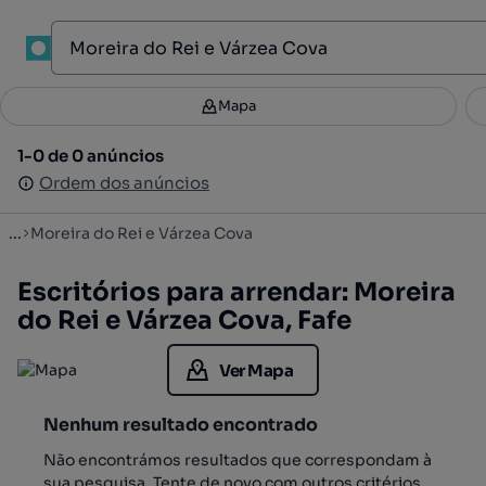
1
Mapa
Mapa
Filtros
Guardar pesquisa
4
1-0 de 0 anúncios
1-0 de 0 anúncios
Ordenar
Ordem dos anúncios
Ordem dos anúncios
...
Moreira do Rei e Várzea Cova
Escritórios para arrendar: Moreira
do Rei e Várzea Cova, Fafe
Ver Mapa
Nenhum resultado encontrado
Não encontrámos resultados que correspondam à
sua pesquisa. Tente de novo com outros critérios