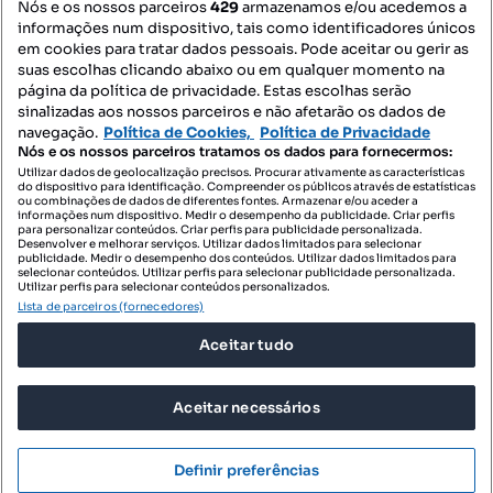
Nós e os nossos parceiros
429
armazenamos e/ou acedemos a
informações num dispositivo, tais como identificadores únicos
Mapa do Site
em cookies para tratar dados pessoais. Pode aceitar ou gerir as
suas escolhas clicando abaixo ou em qualquer momento na
página da política de privacidade. Estas escolhas serão
sinalizadas aos nossos parceiros e não afetarão os dados de
Contacte-nos
navegação.
Política de Cookies,
Política de Privacidade
Nós e os nossos parceiros tratamos os dados para fornecermos:
Utilizar dados de geolocalização precisos. Procurar ativamente as características
do dispositivo para identificação. Compreender os públicos através de estatísticas
SIGA-NOS:
ou combinações de dados de diferentes fontes. Armazenar e/ou aceder a
informações num dispositivo. Medir o desempenho da publicidade. Criar perfis
para personalizar conteúdos. Criar perfis para publicidade personalizada.
Desenvolver e melhorar serviços. Utilizar dados limitados para selecionar
publicidade. Medir o desempenho dos conteúdos. Utilizar dados limitados para
selecionar conteúdos. Utilizar perfis para selecionar publicidade personalizada.
DESCARREGAR NA:
Utilizar perfis para selecionar conteúdos personalizados.
Lista de parceiros (fornecedores)
Aceitar tudo
Aceitar necessários
© 2026 Imovirtual.com, OLX Portugal, S.A.
TERMOS DE UTILIZAÇÃO
Definir preferências
POLÍTICA DE PRIVACIDADE
CONFIGURAÇÕES DE PRIVACIDADE