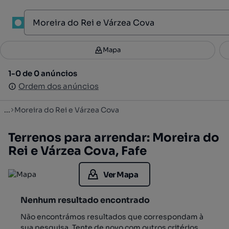
1
Mapa
Mapa
Filtros
Guardar pesquisa
3
1-0 de 0 anúncios
1-0 de 0 anúncios
Ordenar
Ordem dos anúncios
Ordem dos anúncios
...
Moreira do Rei e Várzea Cova
Terrenos para arrendar: Moreira do
Rei e Várzea Cova, Fafe
Ver Mapa
Nenhum resultado encontrado
Não encontrámos resultados que correspondam à
sua pesquisa. Tente de novo com outros critérios