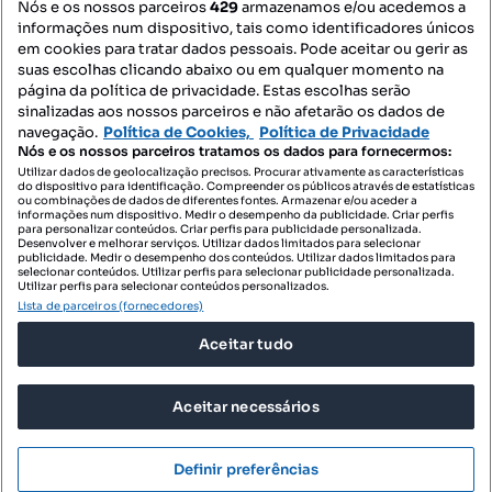
Nós e os nossos parceiros
429
armazenamos e/ou acedemos a
informações num dispositivo, tais como identificadores únicos
Mapa do Site
em cookies para tratar dados pessoais. Pode aceitar ou gerir as
suas escolhas clicando abaixo ou em qualquer momento na
página da política de privacidade. Estas escolhas serão
sinalizadas aos nossos parceiros e não afetarão os dados de
Contacte-nos
navegação.
Política de Cookies,
Política de Privacidade
Nós e os nossos parceiros tratamos os dados para fornecermos:
Utilizar dados de geolocalização precisos. Procurar ativamente as características
do dispositivo para identificação. Compreender os públicos através de estatísticas
SIGA-NOS:
ou combinações de dados de diferentes fontes. Armazenar e/ou aceder a
informações num dispositivo. Medir o desempenho da publicidade. Criar perfis
para personalizar conteúdos. Criar perfis para publicidade personalizada.
Desenvolver e melhorar serviços. Utilizar dados limitados para selecionar
publicidade. Medir o desempenho dos conteúdos. Utilizar dados limitados para
selecionar conteúdos. Utilizar perfis para selecionar publicidade personalizada.
DESCARREGAR NA:
Utilizar perfis para selecionar conteúdos personalizados.
Lista de parceiros (fornecedores)
Aceitar tudo
Aceitar necessários
© 2026 Imovirtual.com, OLX Portugal, S.A.
TERMOS DE UTILIZAÇÃO
Definir preferências
POLÍTICA DE PRIVACIDADE
CONFIGURAÇÕES DE PRIVACIDADE