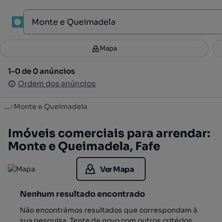
1
Mapa
Mapa
Filtros
Guardar pesquisa
3
1-0 de 0 anúncios
1-0 de 0 anúncios
Ordenar
Ordem dos anúncios
Ordem dos anúncios
...
Monte e Queimadela
Imóveis comerciais para arrendar:
Monte e Queimadela, Fafe
Ver Mapa
Nenhum resultado encontrado
Não encontrámos resultados que correspondam à
sua pesquisa. Tente de novo com outros critérios