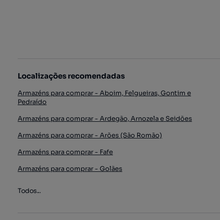
Localizações recomendadas
Armazéns para comprar - Aboim, Felgueiras, Gontim e
Pedraído
Armazéns para comprar - Ardegão, Arnozela e Seidões
Armazéns para comprar - Arões (São Romão)
Armazéns para comprar - Fafe
Armazéns para comprar - Golães
Todos...