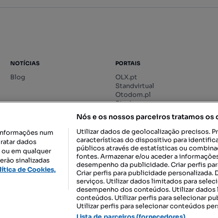
NOTÍCIAS
PORTAIS
Blog
OLX.pt
Standvirtual
Otodom.pl
Storia.ro
Nós e os nossos parceiros tratamos os
Utilizar dados de geolocalização precisos. P
informações num
características do dispositivo para identif
tratar dados
públicos através de estatísticas ou combin
o ou em qualquer
fontes. Armazenar e/ou aceder a informações
erão sinalizadas
desempenho da publicidade. Criar perfis par
DESCARREGAR NA:
lítica de Cookies,
Criar perfis para publicidade personalizada.
serviços. Utilizar dados limitados para selec
desempenho dos conteúdos. Utilizar dados l
conteúdos. Utilizar perfis para selecionar pu
Utilizar perfis para selecionar conteúdos per
gal, S.A.
TERMOS DE UTILIZAÇÃO
POLÍTICA DE PRIVACIDADE
CONF
Lista de parceiros (fornecedores)