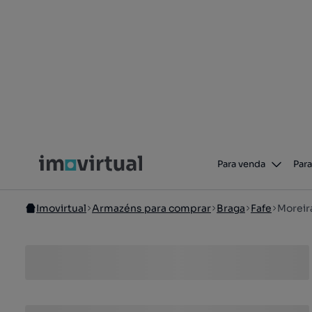
Para venda
Para
Imovirtual
Armazéns para comprar
Braga
Fafe
Moreir