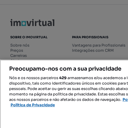
SOBRE O IMOVIRTUAL
PARA PROFISSIONAIS
Sobre nós
Vantagens para Profissionais
Preços
Integrações com CRM
Carreiras
Ajuda
Livro de Reclamações online
Preocupamo-nos com a sua privacidade
Regulamento dos Serviços
Digitais
Nós e os nossos parceiros
429
armazenamos e/ou acedemos a 
dispositivo, tais como identificadores únicos em cookies para 
pessoais. Pode aceitar ou gerir as suas escolhas clicando abaix
momento na página da política de privacidade. Estas escolhas s
SIGA-NOS:
aos nossos parceiros e não afetarão os dados de navegação.
Po
Política de Privacidade
© 2026 Imovirtual.com, OLX Portu