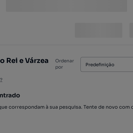
o Rei e Várzea
Ordenar
Predefinição
por
?
ntrado
ue correspondam à sua pesquisa. Tente de novo com 