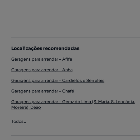
Localizações recomendadas
Garagens para arrendar - Afife
Garagens para arrendar - Anha
Garagens para arrendar - Cardielos e Serreleis
Garagens para arrendar - Chafé
Garagens para arrendar - Geraz do Lima (S. Maria, S. Leocádia,
Moreira), Deão
Todos...