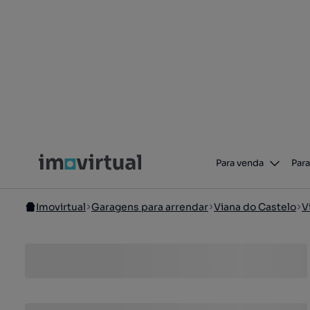
Para venda
Para
Imovirtual
Garagens para arrendar
Viana do Castelo
V