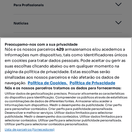
Para Profissionais
Notícias
PORTAIS
Preocupamo-nos com a sua privacidade
Nós e os nossos parceiros
429
armazenamos e/ou acedemos a
informações num dispositivo, tais como identificadores únicos
Mapa do Site
em cookies para tratar dados pessoais. Pode aceitar ou gerir as
suas escolhas clicando abaixo ou em qualquer momento na
página da política de privacidade. Estas escolhas serão
sinalizadas aos nossos parceiros e não afetarão os dados de
Contacte-nos
navegação.
Política de Cookies,
Política de Privacidade
Nós e os nossos parceiros tratamos os dados para fornecermos:
Utilizar dados de geolocalização precisos. Procurar ativamente as características
do dispositivo para identificação. Compreender os públicos através de estatísticas
SIGA-NOS:
ou combinações de dados de diferentes fontes. Armazenar e/ou aceder a
informações num dispositivo. Medir o desempenho da publicidade. Criar perfis
para personalizar conteúdos. Criar perfis para publicidade personalizada.
Desenvolver e melhorar serviços. Utilizar dados limitados para selecionar
publicidade. Medir o desempenho dos conteúdos. Utilizar dados limitados para
selecionar conteúdos. Utilizar perfis para selecionar publicidade personalizada.
DESCARREGAR NA:
Utilizar perfis para selecionar conteúdos personalizados.
Lista de parceiros (fornecedores)