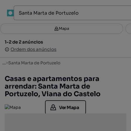
1
Mapa
Mapa
Filtros
Guardar pesquisa
2
1-2 de 2 anúncios
1-2 de 2 anúncios
Ordenar
Ordem dos anúncios
Ordem dos anúncios
...
Santa Marta de Portuzelo
Casas e apartamentos para
arrendar: Santa Marta de
Portuzelo, Viana do Castelo
Ver Mapa