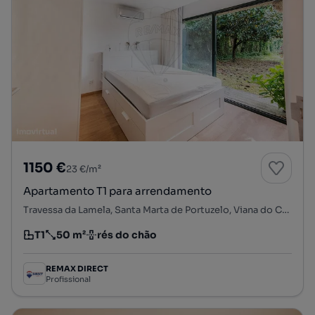
1150 €
23 €/m²
Apartamento T1 para arrendamento
Travessa da Lamela, Santa Marta de Portuzelo, Viana do Castelo, Viana do Castelo
T1
50 m²
rés do chão
Tipologia
Preço por metro quadrado
Andar
REMAX DIRECT
Profissional