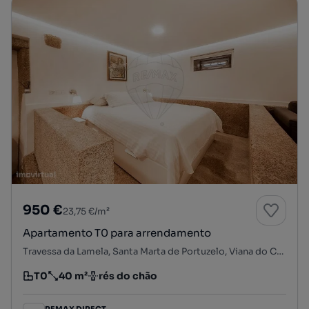
950 €
23,75 €/m²
Apartamento T0 para arrendamento
Travessa da Lamela, Santa Marta de Portuzelo, Viana do Castelo, Viana do Castelo
T0
40 m²
rés do chão
Tipologia
Preço por metro quadrado
Andar
REMAX DIRECT