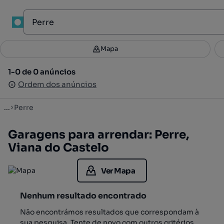
1
Mapa
Mapa
Filtros
Guardar pesquisa
3
1-0 de 0 anúncios
1-0 de 0 anúncios
Ordenar
Ordem dos anúncios
Ordem dos anúncios
...
Perre
Garagens para arrendar: Perre,
Viana do Castelo
Ver Mapa
Nenhum resultado encontrado
Não encontrámos resultados que correspondam à
sua pesquisa. Tente de novo com outros critérios