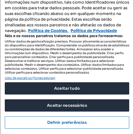
informações num dispositivo, tais como identificadores únicos
Mapa do Site
em cookies para tratar dados pessoais. Pode aceitar ou gerir as
suas escolhas clicando abaixo ou em qualquer momento na
página da política de privacidade. Estas escolhas serão
sinalizadas aos nossos parceiros e não afetarão os dados de
Contacte-nos
navegação.
Política de Cookies,
Política de Privacidade
Nós e os nossos parceiros tratamos os dados para fornecermos:
Utilizar dados de geolocalização precisos. Procurar ativamente as características
do dispositivo para identificação. Compreender os públicos através de estatísticas
SIGA-NOS:
ou combinações de dados de diferentes fontes. Armazenar e/ou aceder a
informações num dispositivo. Medir o desempenho da publicidade. Criar perfis
para personalizar conteúdos. Criar perfis para publicidade personalizada.
Desenvolver e melhorar serviços. Utilizar dados limitados para selecionar
publicidade. Medir o desempenho dos conteúdos. Utilizar dados limitados para
selecionar conteúdos. Utilizar perfis para selecionar publicidade personalizada.
DESCARREGAR NA:
Utilizar perfis para selecionar conteúdos personalizados.
Lista de parceiros (fornecedores)
Aceitar tudo
Aceitar necessários
© 2026 Imovirtual.com, OLX Portugal, S.A.
TERMOS DE UTILIZAÇÃO
Definir preferências
POLÍTICA DE PRIVACIDADE
CONFIGURAÇÕES DE PRIVACIDADE