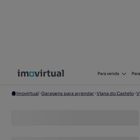
Para venda
Para
Imovirtual
Garagens para arrendar
Viana do Castelo
V