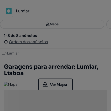
1
Mapa
Mapa
Filtros
Guardar pesquisa
3
1-8 de 8 anúncios
1-8 de 8 anúncios
Ordenar
Ordem dos anúncios
Ordem dos anúncios
...
Lumiar
Garagens para arrendar: Lumiar,
Lisboa
Ver Mapa