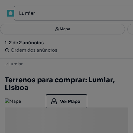
1
Mapa
Mapa
Filtros
Guardar pesquisa
2
1-2 de 2 anúncios
1-2 de 2 anúncios
Ordenar
Ordem dos anúncios
Ordem dos anúncios
...
Lumiar
Terrenos para comprar: Lumiar,
Lisboa
Ver Mapa