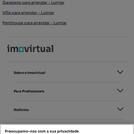
Garagens para arrendar - Lumiar
Villa para arrendar - Lumiar
Penthouse para arrendar - Lumiar
Sobre o Imovirtual
Para Profissionais
Notícias
PORTAIS
Preocupamo-nos com a sua privacidade