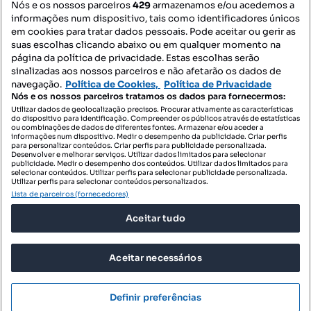
Nós e os nossos parceiros
429
armazenamos e/ou acedemos a
informações num dispositivo, tais como identificadores únicos
Mapa do Site
em cookies para tratar dados pessoais. Pode aceitar ou gerir as
suas escolhas clicando abaixo ou em qualquer momento na
página da política de privacidade. Estas escolhas serão
sinalizadas aos nossos parceiros e não afetarão os dados de
Contacte-nos
navegação.
Política de Cookies,
Política de Privacidade
Nós e os nossos parceiros tratamos os dados para fornecermos:
Utilizar dados de geolocalização precisos. Procurar ativamente as características
do dispositivo para identificação. Compreender os públicos através de estatísticas
SIGA-NOS:
ou combinações de dados de diferentes fontes. Armazenar e/ou aceder a
informações num dispositivo. Medir o desempenho da publicidade. Criar perfis
para personalizar conteúdos. Criar perfis para publicidade personalizada.
Desenvolver e melhorar serviços. Utilizar dados limitados para selecionar
publicidade. Medir o desempenho dos conteúdos. Utilizar dados limitados para
selecionar conteúdos. Utilizar perfis para selecionar publicidade personalizada.
DESCARREGAR NA:
Utilizar perfis para selecionar conteúdos personalizados.
Lista de parceiros (fornecedores)
Aceitar tudo
Aceitar necessários
© 2026 Imovirtual.com, OLX Portugal, S.A.
TERMOS DE UTILIZAÇÃO
Definir preferências
POLÍTICA DE PRIVACIDADE
CONFIGURAÇÕES DE PRIVACIDADE