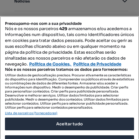
Notícias
PORTAIS
Preocupamo-nos com a sua privacidade
Nós e os nossos parceiros
429
armazenamos e/ou acedemos a
informações num dispositivo, tais como identificadores únicos
Mapa do Site
em cookies para tratar dados pessoais. Pode aceitar ou gerir as
suas escolhas clicando abaixo ou em qualquer momento na
página da política de privacidade. Estas escolhas serão
sinalizadas aos nossos parceiros e não afetarão os dados de
Contacte-nos
navegação.
Política de Cookies,
Política de Privacidade
Nós e os nossos parceiros tratamos os dados para fornecermos:
Utilizar dados de geolocalização precisos. Procurar ativamente as características
do dispositivo para identificação. Compreender os públicos através de estatísticas
SIGA-NOS:
ou combinações de dados de diferentes fontes. Armazenar e/ou aceder a
informações num dispositivo. Medir o desempenho da publicidade. Criar perfis
para personalizar conteúdos. Criar perfis para publicidade personalizada.
Desenvolver e melhorar serviços. Utilizar dados limitados para selecionar
publicidade. Medir o desempenho dos conteúdos. Utilizar dados limitados para
selecionar conteúdos. Utilizar perfis para selecionar publicidade personalizada.
DESCARREGAR NA:
Utilizar perfis para selecionar conteúdos personalizados.
Lista de parceiros (fornecedores)
Aceitar tudo