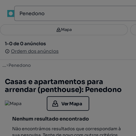
1
Mapa
Mapa
Filtros
Guardar pesquisa
3
1-0 de 0 anúncios
1-0 de 0 anúncios
Ordenar
Ordem dos anúncios
Ordem dos anúncios
...
Penedono
Casas e apartamentos para
arrendar (penthouse): Penedono
Ver Mapa
Nenhum resultado encontrado
Não encontrámos resultados que correspondam à
sua pesquisa. Tente de novo com outros critérios