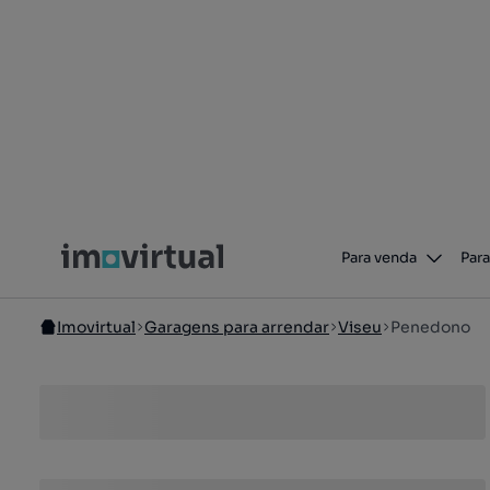
Para venda
Para
Imovirtual
Garagens para arrendar
Viseu
Penedono