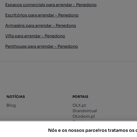
Espaços comerciais para arrendar - Penedono
Escritórios para arrendar - Penedono
Armazéns para arrendar - Penedono
Villa para arrendar - Penedono
Penthouse para arrendar - Penedono
NOTÍCIAS
PORTAIS
Blog
OLX.pt
Standvirtual
Otodom.pl
Storia.ro
Nós e os nossos parceiros tratamos os