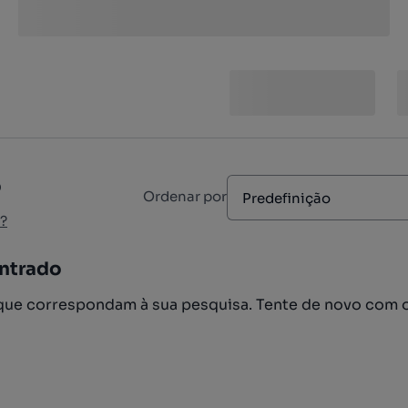
o
Ordenar por
Predefinição
?
ntrado
ue correspondam à sua pesquisa. Tente de novo com 