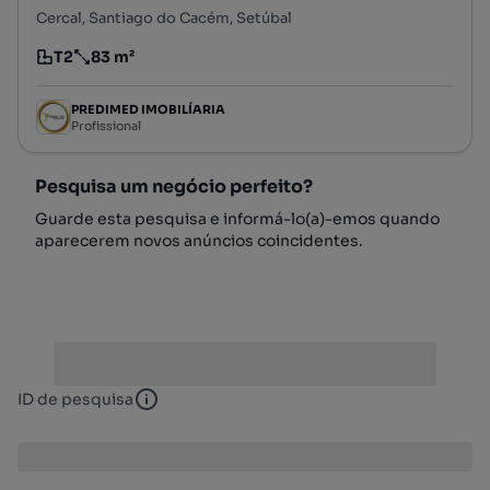
Cercal, Santiago do Cacém, Setúbal
T2
83 m²
Tipologia
Preço por metro quadrado
PREDIMED IMOBILÍARIA
Profissional
Pesquisa um negócio perfeito?
Guarde esta pesquisa e informá-lo(a)-emos quando
aparecerem novos anúncios coincidentes.
ID de pesquisa
ID de pesquisa