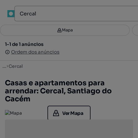
1
Mapa
Mapa
Filtros
Guardar pesquisa
2
1-1 de 1 anúncios
1-1 de 1 anúncios
Ordenar
Ordem dos anúncios
Ordem dos anúncios
...
Cercal
Casas e apartamentos para
arrendar: Cercal, Santiago do
Cacém
Ver Mapa