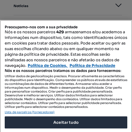
Notícias
PORTAIS
Preocupamo-nos com a sua privacidade
Nós e os nossos parceiros
429
armazenamos e/ou acedemos a
informações num dispositivo, tais como identificadores únicos
Mapa do Site
em cookies para tratar dados pessoais. Pode aceitar ou gerir as
suas escolhas clicando abaixo ou em qualquer momento na
página da política de privacidade. Estas escolhas serão
sinalizadas aos nossos parceiros e não afetarão os dados de
Contacte-nos
navegação.
Política de Cookies,
Política de Privacidade
Nós e os nossos parceiros tratamos os dados para fornecermos:
Utilizar dados de geolocalização precisos. Procurar ativamente as características
do dispositivo para identificação. Compreender os públicos através de estatísticas
SIGA-NOS:
ou combinações de dados de diferentes fontes. Armazenar e/ou aceder a
informações num dispositivo. Medir o desempenho da publicidade. Criar perfis
para personalizar conteúdos. Criar perfis para publicidade personalizada.
Desenvolver e melhorar serviços. Utilizar dados limitados para selecionar
publicidade. Medir o desempenho dos conteúdos. Utilizar dados limitados para
selecionar conteúdos. Utilizar perfis para selecionar publicidade personalizada.
DESCARREGAR NA:
Utilizar perfis para selecionar conteúdos personalizados.
Lista de parceiros (fornecedores)
Aceitar tudo