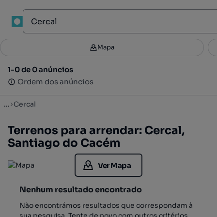
1
Mapa
Mapa
Filtros
Guardar pesquisa
3
1-0 de 0 anúncios
1-0 de 0 anúncios
Ordenar
Ordem dos anúncios
Ordem dos anúncios
...
Cercal
Terrenos para arrendar: Cercal,
Santiago do Cacém
Ver Mapa
Nenhum resultado encontrado
Não encontrámos resultados que correspondam à
sua pesquisa. Tente de novo com outros critérios