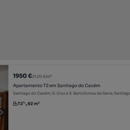
1950 €
21,20 €/m²
Apartamento T2 em Santiago do Cacém
T2
92 m²
Tipologia
Preço por metro quadrado