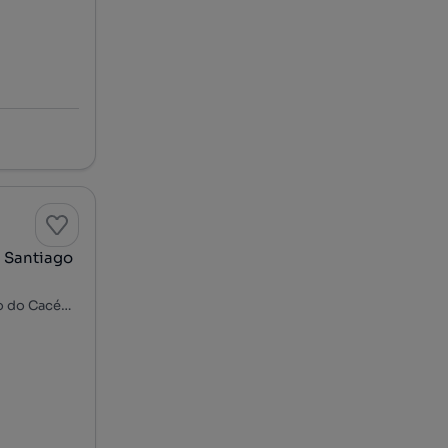
- Santiago
Santiago do Cacém, S. Cruz e S. Bartolomeu da Serra, Santiago do Cacém, Setúbal