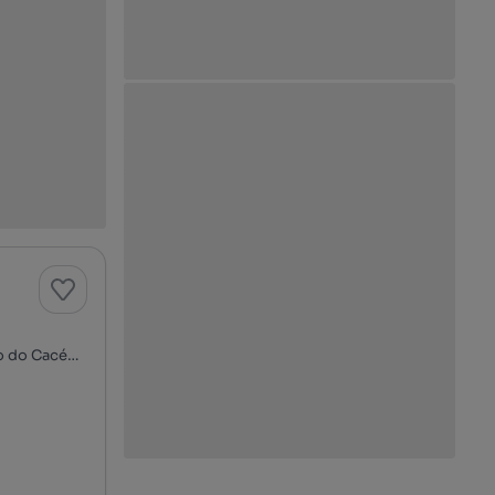
Santiago do Cacém, S. Cruz e S. Bartolomeu da Serra, Santiago do Cacém, Setúbal