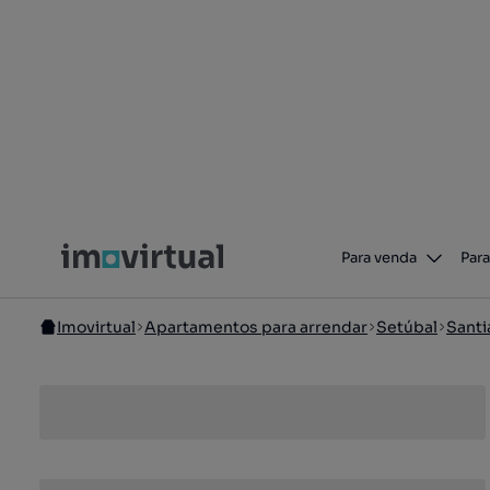
Para venda
Para
Imovirtual
Apartamentos para arrendar
Setúbal
Sant