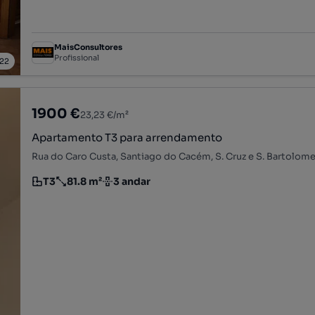
MaisConsultores
Profissional
22
1900 €
23,23 €/m²
Apartamento T3 para arrendamento
T3
81.8 m²
3 andar
Tipologia
Preço por metro quadrado
Andar