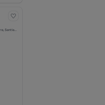
7540-060, Santiago do Cacém, S. Cruz e S. Bartolomeu da Serra, Santiago do Cacém, Setúbal