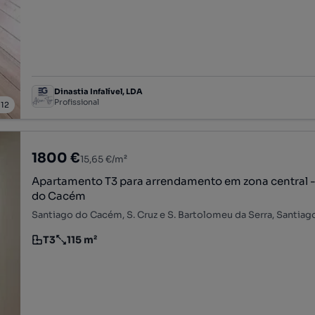
Dinastia Infalível, LDA
Profissional
/
12
1800 €
15,65 €/m²
Apartamento T3 para arrendamento em zona central 
do Cacém
T3
115 m²
Tipologia
Preço por metro quadrado