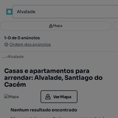
1
Mapa
Mapa
Filtros
Guardar pesquisa
2
1-0 de 0 anúncios
1-0 de 0 anúncios
Ordenar
Ordem dos anúncios
Ordem dos anúncios
...
Alvalade
Casas e apartamentos para
arrendar: Alvalade, Santiago do
Cacém
Ver Mapa
Nenhum resultado encontrado