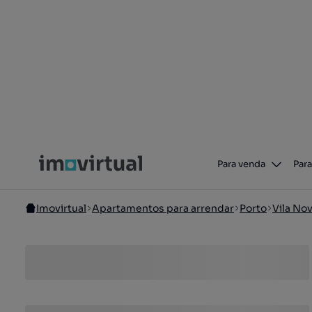
Para venda
Para
Imovirtual
Apartamentos para arrendar
Porto
Vila No